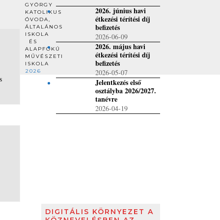
GYÖRGY
2026. június havi
KATOLIKUS
étkezési térítési díj
ÓVODA,
befizetés
ÁLTALÁNOS
ISKOLA
2026-06-09
ÉS
2026. május havi
ALAPFOKÚ
étkezési térítési díj
MŰVÉSZETI
befizetés
ISKOLA
2026
2026-05-07
s
Jelentkezés első
osztályba 2026/2027.
tanévre
2026-04-19
DIGITÁLIS KÖRNYEZET A