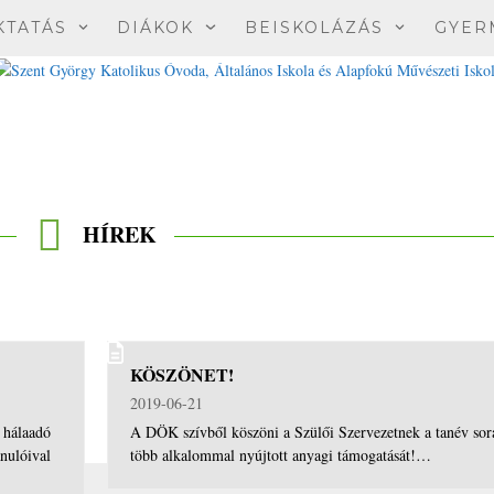
KTATÁS
DIÁKOK
BEISKOLÁZÁS
GYER
HÍREK
KÖSZÖNET!
2019-06-21
 hálaadó
A DÖK szívből köszöni a Szülői Szervezetnek a tanév sor
nulóival
több alkalommal nyújtott anyagi támogatását!…