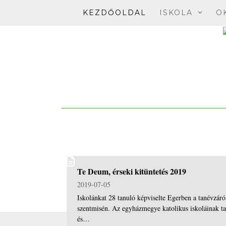
Skip
KEZDŐOLDAL
ISKOLA
O
to
content
Te Deum, érseki kitüntetés 2019
2019-07-05
Iskolánkat 28 tanuló képviselte Egerben a tanévzáró
szentmisén. Az egyházmegye katolikus iskoláinak ta
és…