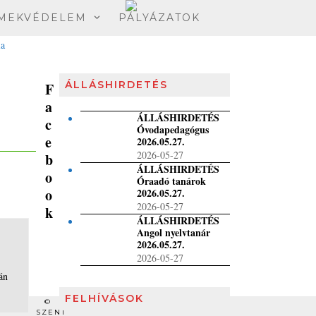
MEKVÉDELEM
PÁLYÁZATOK
ÁLLÁSHIRDETÉS
F
a
ÁLLÁSHIRDETÉS
c
Óvodapedagógus
e
2026.05.27.
2026-05-27
b
ÁLLÁSHIRDETÉS
o
Óraadó tanárok
o
2026.05.27.
2026-05-27
k
ÁLLÁSHIRDETÉS
Angol nyelvtanár
2026.05.27.
2026-05-27
án
FELHÍVÁSOK
©
SZENT