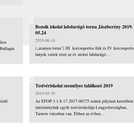
Bozsik iskolai labdarúgó torna Jászberény 2019.
05.24
2019-06-14
ikos
(„aranyos torna”) III. korcsoportos fiúk és IV. korcsoporto
dballagás
lányok vettek részt az év utolsó labdarúgó…
Testvériskolai személyes találkozó 2019
2019-05-30
közül
Az EFOP-3.1.8-17-2017-00175 számú pályázat keretében
intézményünk egyik testvériskolája Lengyelországban,
Tarnow városban van. Ebben az évben…