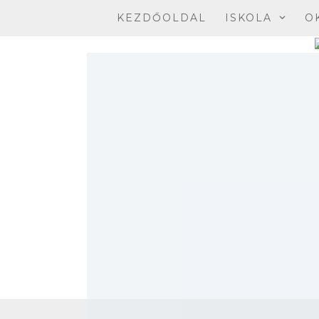
Skip
KEZDŐOLDAL
ISKOLA
O
to
content