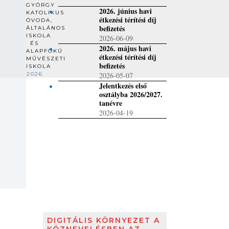
GYÖRGY
2026. június havi
KATOLIKUS
étkezési térítési díj
ÓVODA,
befizetés
ÁLTALÁNOS
ISKOLA
2026-06-09
ÉS
2026. május havi
ALAPFOKÚ
étkezési térítési díj
MŰVÉSZETI
befizetés
ISKOLA
2026
2026-05-07
Jelentkezés első
osztályba 2026/2027.
tanévre
2026-04-19
DIGITÁLIS KÖRNYEZET A