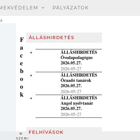
MEKVÉDELEM
PÁLYÁZATOK
ÁLLÁSHIRDETÉS
F
a
ÁLLÁSHIRDETÉS
c
Óvodapedagógus
e
2026.05.27.
2026-05-27
b
ÁLLÁSHIRDETÉS
o
Óraadó tanárok
o
2026.05.27.
2026-05-27
k
ÁLLÁSHIRDETÉS
Angol nyelvtanár
2026.05.27.
2026-05-27
FELHÍVÁSOK
©
SZENT