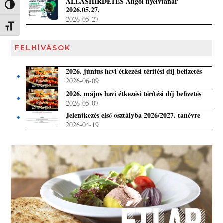
ÁLLÁSHIRDETÉS Angol nyelvtanár
Nagy kontraszt váltása
2026.05.27.
2026-05-27
Betűméret váltása
FELHÍVÁSOK
2026. június havi étkezési térítési díj befizetés
2026-06-09
2026. május havi étkezési térítési díj befizetés
2026-05-07
Jelentkezés első osztályba 2026/2027. tanévre
2026-04-19