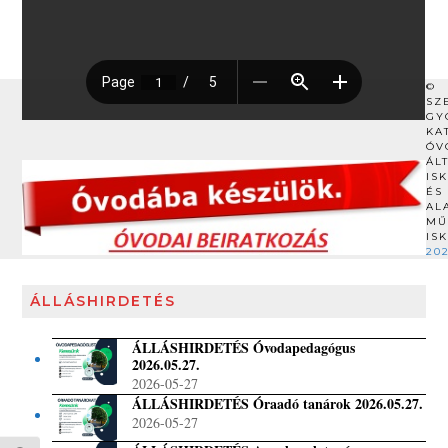
©
SZ
GY
KA
ÓV
ÁL
IS
ÉS
AL
MŰ
IS
20
ÁLLÁSHIRDETÉS
ÁLLÁSHIRDETÉS Óvodapedagógus
2026.05.27.
2026-05-27
ÁLLÁSHIRDETÉS Óraadó tanárok 2026.05.27.
2026-05-27