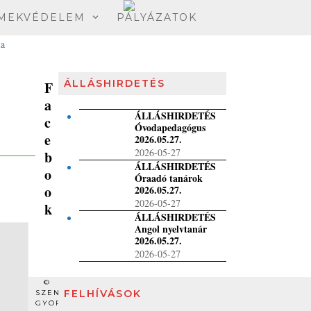
MEKVÉDELEM
PÁLYÁZATOK
ÁLLÁSHIRDETÉS
F
a
ÁLLÁSHIRDETÉS
c
Óvodapedagógus
e
2026.05.27.
2026-05-27
b
ÁLLÁSHIRDETÉS
o
Óraadó tanárok
o
2026.05.27.
2026-05-27
k
ÁLLÁSHIRDETÉS
Angol nyelvtanár
2026.05.27.
2026-05-27
,
©
FELHÍVÁSOK
SZENT
GYÖRGY