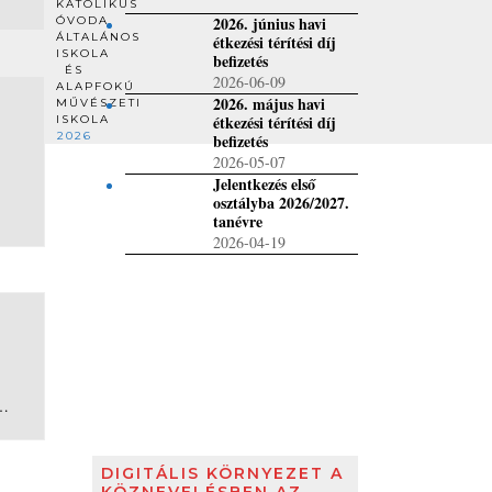
KATOLIKUS
2026. június havi
ÓVODA,
ÁLTALÁNOS
étkezési térítési díj
ISKOLA
befizetés
ÉS
2026-06-09
ALAPFOKÚ
2026. május havi
MŰVÉSZETI
étkezési térítési díj
ISKOLA
2026
befizetés
2026-05-07
Jelentkezés első
osztályba 2026/2027.
tanévre
2026-04-19
t…
DIGITÁLIS KÖRNYEZET A