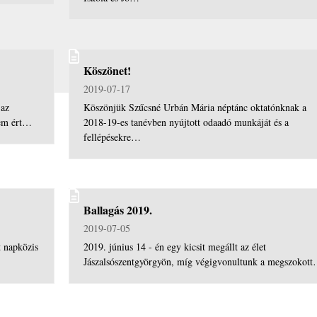
Köszönet!
2019-07-17
 az
Köszönjük Szűcsné Urbán Mária néptánc oktatónknak a
gem ért…
2018-19-es tanévben nyújtott odaadó munkáját és a
fellépésekre…
Ballagás 2019.
2019-07-05
t napközis
2019. június 14 - én egy kicsit megállt az élet
Jászalsószentgyörgyön, míg végigvonultunk a megszokot