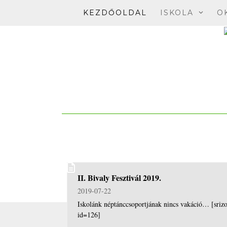
Skip
KEZDŐOLDAL
ISKOLA
O
to
content
II. Bivaly Fesztivál 2019.
2019-07-22
Iskolánk néptánccsoportjának nincs vakáció… [sri
id=126]