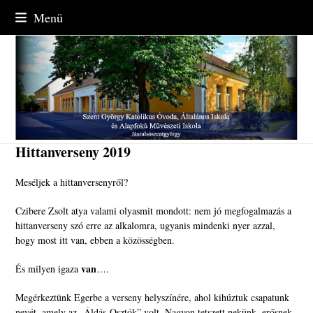
Skip
Menü
to
content
Hittanverseny 2019
Meséljek a hittanversenyről?
Czibere Zsolt atya valami olyasmit mondott: nem jó megfogalmazás a
hittanverseny szó erre az alkalomra, ugyanis mindenki nyer azzal,
hogy most itt van, ebben a közösségben.
van
És milyen igaza
….
Megérkeztünk Egerbe a verseny helyszínére, ahol kihúztuk csapatunk
nevét, amely az „Áldás-Osztók” volt. Nagyon tetszett nekünk, erősnek,