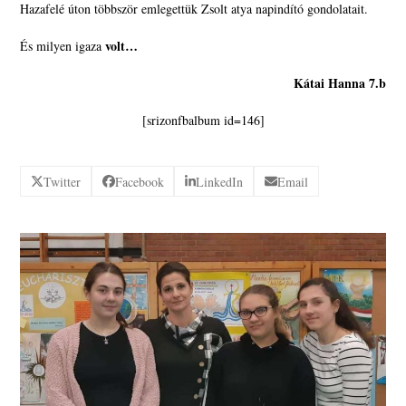
Hazafelé úton többször emlegettük Zsolt atya napindító gondolatait.
volt…
És milyen igaza
Kátai Hanna 7.b
[srizonfbalbum id=146]
Twitter
Facebook
LinkedIn
Email