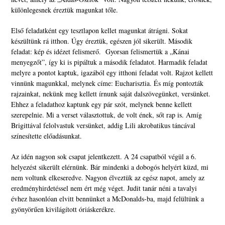
különlegesnek éreztük magunkat tőle.
Első feladatként egy tesztlapon kellet magunkat átrágni. Sokat
készültünk rá itthon. Úgy éreztük, egészen jól sikerült. Második
feladat: kép és idézet felismerő. Gyorsan felismertük a „Kánai
menyegzőt”, így ki is pipáltuk a második feladatot. Harmadik feladat
melyre a pontot kaptuk, igazából egy itthoni feladat volt. Rajzot kellett
vinnünk magunkkal, melynek címe: Eucharisztia. És míg pontozták
rajzainkat, nekünk meg kellett írnunk saját dalszövegünket, versünket.
Ehhez a feladathoz kaptunk egy pár szót, melynek benne kellett
szerepelnie. Mi a verset választottuk, de volt ének, sőt rap is. Amíg
Brigittával felolvastuk versünket, addig Lili akrobatikus táncával
színesítette előadásunkat.
Az idén nagyon sok csapat jelentkezett. A 24 csapatból végül a 6.
helyezést sikerült elérnünk. Bár mindenki a dobogós helyért küzd, mi
nem voltunk elkeseredve. Nagyon élveztük az egész napot, amely az
eredményhirdetéssel nem ért még véget. Judit tanár néni a tavalyi
évhez hasonlóan elvitt bennünket a McDonalds-ba, majd felültünk a
gyönyörűen kivilágított óriáskerékre.