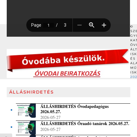
©
SZ
GY
KA
ÓV
ÁL
IS
ÉS
AL
MŰ
IS
20
ÁLLÁSHIRDETÉS
ÁLLÁSHIRDETÉS Óvodapedagógus
2026.05.27.
2026-05-27
ÁLLÁSHIRDETÉS Óraadó tanárok 2026.05.27.
2026-05-27