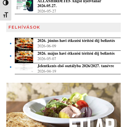
ÁLLÁSHIRDETÉS Angol nyelvtanár
Nagy kontraszt váltása
2026.05.27.
2026-05-27
Betűméret váltása
FELHÍVÁSOK
2026. június havi étkezési térítési díj befizetés
2026-06-09
2026. május havi étkezési térítési díj befizetés
2026-05-07
Jelentkezés első osztályba 2026/2027. tanévre
2026-04-19