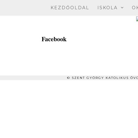
Skip
KEZDŐOLDAL
ISKOLA
O
to
content
Facebook
© SZENT GYÖRGY KATOLIKUS ÓVO