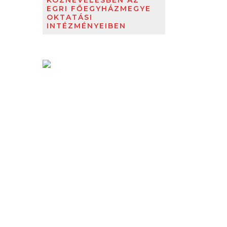
KÖZNEVELÉSBEN AZ
EGRI FŐEGYHÁZMEGYE
OKTATÁSI
INTÉZMÉNYEIBEN