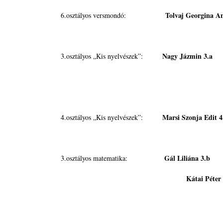
Tolvaj Georgina 
6.osztályos versmondó:
Nagy Jázmin
3.osztályos „Kis nyelvészek”:
könyv
Marsi Szonja Edit 4
4.osztályos „Kis nyelvészek”:
Gál Liliána 3.b
3.osztályos matematika:
15
Kátai Péter 3.a 
könyv