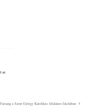
lt az
Farsang a Szent György Katolikus Általános Iskolában
next