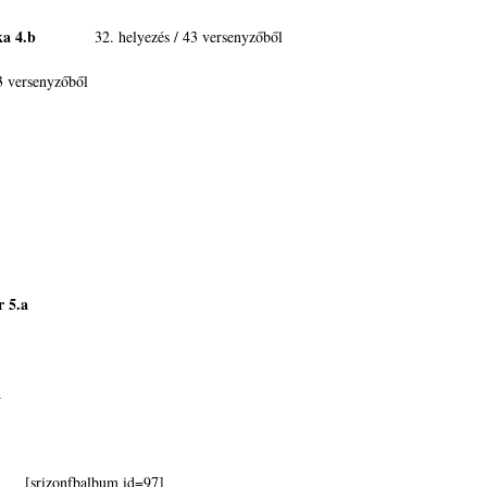
ka 4.b
32. helyezés / 43 versenyzőből
enyzőből
aura 3.a
r 5.a
álmán 7.a
[srizonfbalbum id=97]