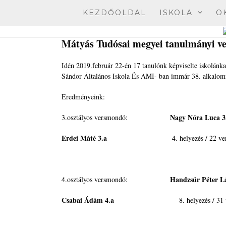
Skip
KEZDŐOLDAL
ISKOLA
O
to
content
Mátyás Tudósai megyei tanulmányi ve
Idén 2019.február 22-én 17 tanulónk képviselte iskolán
Sándor Általános Iskola És AMI- ban immár 38. alkalom
Eredményeink:
Nagy Nóra Luca 3
3.osztályos versmondó:
Erdei Máté 3.a
4. helyezés / 22 versen
Handzsúr Péter Lá
4.osztályos versmondó:
Csabai Ádám 4.a
8. helyezés / 31 vers