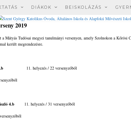
KTATÁS
DIÁKOK
BEISKOLÁZÁS
GYER
rseny 2019
kat a Mátyás Tudósai megyei tanulmányi versenyen, amely Szolnokon a Kőrösi 
mal került megrendezésre.
.b
11. helyezés / 22 versenyzőből
yzőből
szló 4.b
11. helyezés / 31 versenyzőből
enyzőből