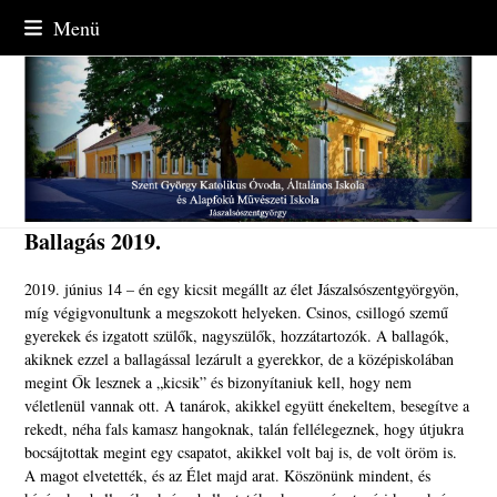
Skip
Menü
to
content
Ballagás 2019.
2019. június 14 – én egy kicsit megállt az élet Jászalsószentgyörgyön,
míg végigvonultunk a megszokott helyeken. Csinos, csillogó szemű
gyerekek és izgatott szülők, nagyszülők, hozzátartozók. A ballagók,
akiknek ezzel a ballagással lezárult a gyerekkor, de a középiskolában
megint Ők lesznek a „kicsik” és bizonyítaniuk kell, hogy nem
véletlenül vannak ott. A tanárok, akikkel együtt énekeltem, besegítve a
rekedt, néha fals kamasz hangoknak, talán fellélegeznek, hogy útjukra
bocsájtottak megint egy csapatot, akikkel volt baj is, de volt öröm is.
A magot elvetették, és az Élet majd arat. Köszönünk mindent, és