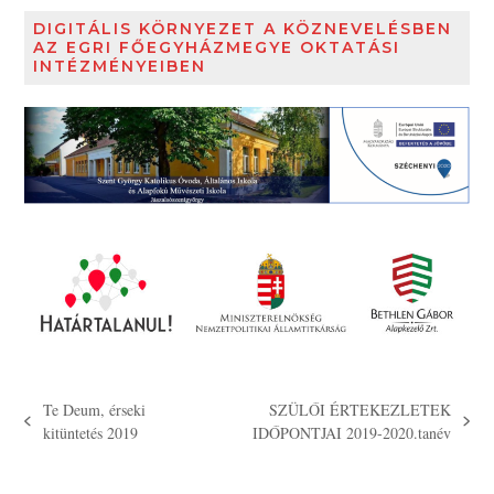
DIGITÁLIS KÖRNYEZET A KÖZNEVELÉSBEN
AZ EGRI FŐEGYHÁZMEGYE OKTATÁSI
INTÉZMÉNYEIBEN
Te Deum, érseki
SZÜLŐI ÉRTEKEZLETEK
previous
next
kitüntetés 2019
IDŐPONTJAI 2019-2020.tanév
post:
post: