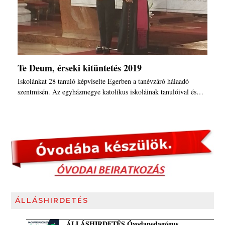
Te Deum, érseki kitüntetés 2019
Iskolánkat 28 tanuló képviselte Egerben a tanévzáró hálaadó
szentmisén. Az egyházmegye katolikus iskoláinak tanulóival és…
ÁLLÁSHIRDETÉS
ÁLLÁSHIRDETÉS Óvodapedagógus