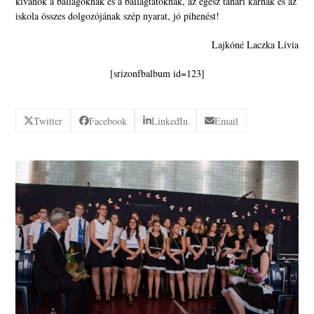
kívánok a ballagóknak és a ballagtatóknak, az egész tanári karnak és az
iskola összes dolgozójának szép nyarat, jó pihenést!
Lajkóné Laczka Lívia
[srizonfbalbum id=123]
Twitter
Facebook
LinkedIn
Email