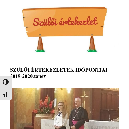
SZÜLŐI ÉRTEKEZLETEK IDŐPONTJAI
2019-2020.tanév
Nagy kontraszt váltása
Betűméret váltása