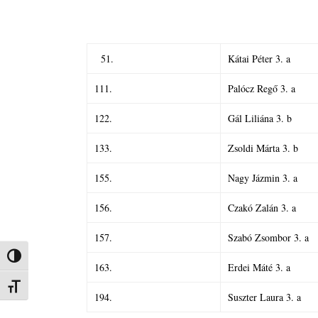
51.
Kátai Péter 3. a
111.
Palócz Regő 3. a
122.
Gál Liliána 3. b
133.
Zsoldi Márta 3. b
155.
Nagy Jázmin 3. a
156.
Czakó Zalán 3. a
157.
Szabó Zsombor 3. a
Nagy kontraszt váltása
163.
Erdei Máté 3. a
Betűméret váltása
194.
Suszter Laura 3. a