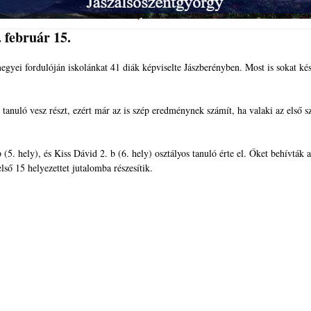
 február 15.
gyei fordulóján iskolánkat 41 diák képviselte Jászberényben. Most is sokat kés
nuló vesz részt, ezért már az is szép eredménynek számít, ha valaki az első s
5. hely), és Kiss Dávid 2. b (6. hely) osztályos tanuló érte el. Őket behívták 
ső 15 helyezettet jutalomba részesítik.