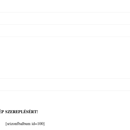
P SZEREPLÉSÉRT!
[srizonfbalbum id=100]