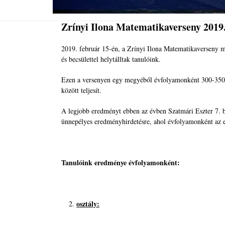
Zrínyi Ilona Matematikaverseny 2019.
2019. február 15-én, a Zrínyi Ilona Matematikaverseny me
és becsülettel helytálltak tanulóink.
Ezen a versenyen egy megyéből évfolyamonként 300-350 ta
között teljesít.
A legjobb eredményt ebben az évben Szatmári Eszter 7. b (
ünnepélyes eredményhirdetésre, ahol évfolyamonként az el
Tanulóink eredménye évfolyamonként:
osztály: