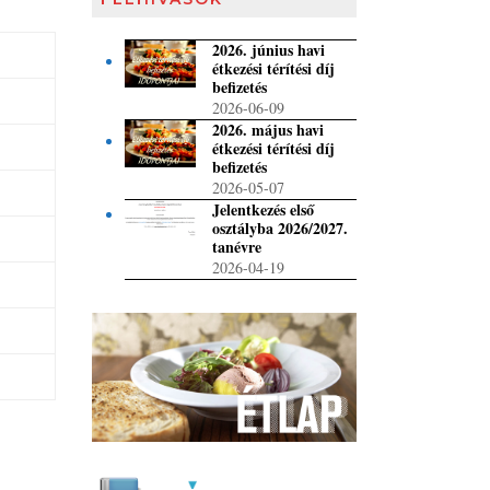
2026. június havi
étkezési térítési díj
befizetés
2026-06-09
2026. május havi
étkezési térítési díj
befizetés
2026-05-07
Jelentkezés első
osztályba 2026/2027.
tanévre
2026-04-19