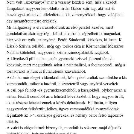
Nem volt „szokványos” már a verseny kezdete sem, hisz a kezdeti
lámpalázat nagyszerűen oldotta Erdei Gábor zsűritag, aki test-és
beszédgyakorlataival elfeledtette a kis versenyzőkkel, hogy valójában
egy megmérettetésre érkeztek.
Mi hallgatóság is elvarázsolódtunk az első perctől kezdve, mert
gondolatban akár egy régi, falusi udvarra is képzelhettük magunkat,
hisz volt ott tyúk, az anyámé, Petőfi Sándortól, kiskakas, ki lusta, K.
László Szilvia tollából, még egy torkos cica is Körmendiné Mészáros
Natália kötetéből, nagyszerű, szinte színészpalánták szájából.
A következő pillanatban aztán gyermeki szívvel játszani támadt
kedvünk, mert megtudtunk sokat a paintballról, a focimeccsről, még a
tornaóráról is huncut fiútanulóink szavalatából.
Aztán ha már eleget vidámkodtunk, könnyeket csaltak szemünkbe a kis
versmondók, mikor a hazáról, a szeretetről vagy anyáról verseltek.
A csillogó felnőtt -és gyermekszemekből, a kacajokból, olykor aztán a
néma, feszült csendből arra lehetett következtetni, hogy nagyon örült,
aki a részese lehetett ennek a közös délutánnak. Hallhatta, milyen
nagyszerűen felkészült, lelkes, ügyes versmondókká avanzsálódtak
leginkább az 1-4. osztályos gyerekek, és néhány bátor felső tagozatos
diák is.
A zsűri is elégedettnek bizonyult, mondták is sokszor, majd díjazták
különdíjakkal, helyezésekkel a szavalókat.