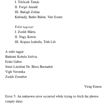
I. Törőcsik Tamás
II. Forgó Amadé
III. Balogh Zoltán
Különdíj: Bathó Bálint, Vári Eszter
Felső tagozat:
I. Zsoldi Márta
II. Nagy Ketrin
III. Kopasz Izabella, Tóth Lili
A zsűri tagjai:
Bathóné Kobela Szilvia
Erdei Gábor
Simó Lászlóné Dr. Béres Bernadett
Vígh Veronika
Zsoldi Zsombor
Virág Emese
Error 5: An unknown error occurred while trying to fetch the photos
(empty data).