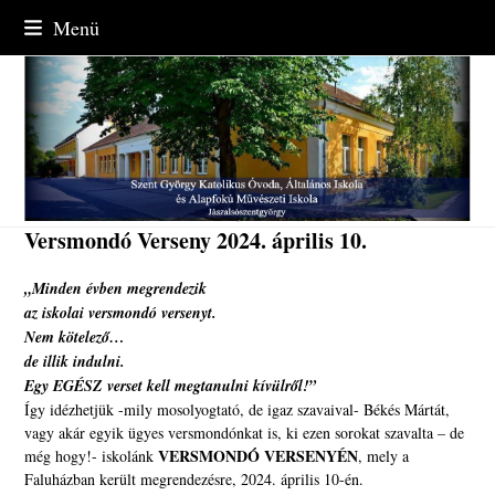
Skip
Menü
to
content
Versmondó Verseny 2024. április 10.
„Minden évben megrendezik
az iskolai versmondó versenyt.
Nem kötelező…
de illik indulni.
Egy EGÉSZ verset kell megtanulni kívülről!”
Így idézhetjük -mily mosolyogtató, de igaz szavaival- Békés Mártát,
vagy akár egyik ügyes versmondónkat is, ki ezen sorokat szavalta – de
VERSMONDÓ VERSENYÉN
még hogy!- iskolánk
, mely a
Faluházban került megrendezésre, 2024. április 10-én.