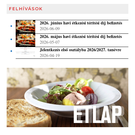
FELHÍVÁSOK
2026. június havi étkezési térítési díj befizetés
2026-06-09
2026. május havi étkezési térítési díj befizetés
2026-05-07
Jelentkezés első osztályba 2026/2027. tanévre
2026-04-19