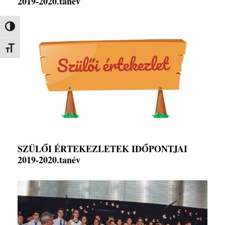
2019-2020.tanév
Nagy kontraszt váltása
Betűméret váltása
SZÜLŐI ÉRTEKEZLETEK IDŐPONTJAI
2019-2020.tanév