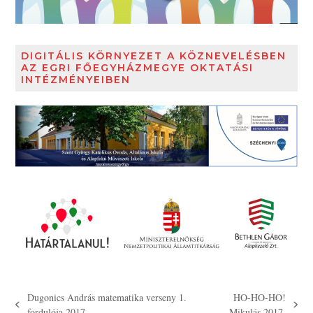
DIGITÁLIS KÖRNYEZET A KÖZNEVELÉSBEN
AZ EGRI FŐEGYHÁZMEGYE OKTATÁSI
INTÉZMÉNYEIBEN
Dugonics András matematika verseny 1.
HO-HO-HO!
previous
next
fordulója 2017.
Mikulás 2017.