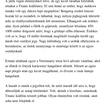
A játék végén élményekkel telve, de egy kicsit fáradtan folytattuk
utunkat a Titanic kiállításra. El sem hinné az ember, hogy mekkora
munka volt egy ekkora hajó megépítése! Rengeteg eredeti kincset
hoztak fel az óceánból, és láthattuk, hogy milyen jéghegynek ütközött
neki az elsüllyeszthetetlennek hitt monstrum. Elhangzott sok érdekes
adat, ilyen például a fűtők és gépészek, személyzet létszáma: 850-
1000 ember dolgozott azért, hogy a gőzhajó célba érhessen. Érdekes
volt az is, hogy 18 millió forintnak megfelelő összegbe került egy
darab első osztályú jegy. Nagy különbség volt a szobák elhelyezése és
berendezése, az ételek mennyisége és minősége között is az egyes
osztályoknál.
Ezután sétáltunk egyet a Vörösmarty téren lévő adventi vásárban, ahol
az illatok és fények karácsonyi hangulatot idéztek. Jólesett az egész
napi pörgés után egy kicsit megpihenni, és élvezni a vásár ünnepi
hangulatát.
A hazaút is ennek a jegyében telt, de azért maradt idő arra is, hogy
átbeszéljük az aznap történteket. Volt, akinek a lézerharc, másoknak
Titanic kiállítás tetszett jobban. Olyan élményben volt részünk, amit
soha nem felejtünk el.