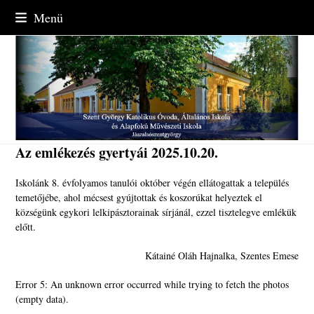
Skip
Menü
to
content
Az emlékezés gyertyái 2025.10.20.
Iskolánk 8. évfolyamos tanulói október végén ellátogattak a település
temetőjébe, ahol mécsest gyújtottak és koszorúkat helyeztek el
községünk egykori lelkipásztorainak sírjánál, ezzel tisztelegve emlékük
előtt.
Kátainé Oláh Hajnalka, Szentes Emese
Error 5: An unknown error occurred while trying to fetch the photos
(empty data).