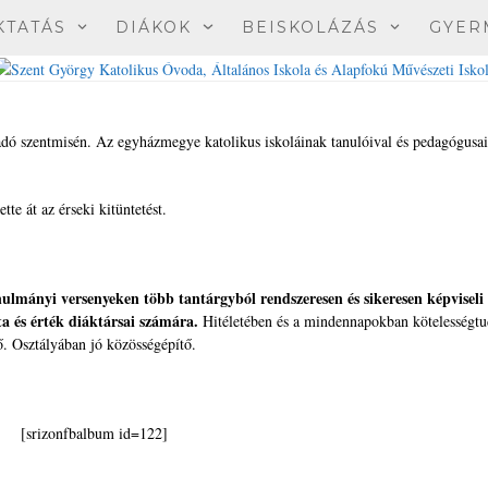
KTATÁS
DIÁKOK
BEISKOLÁZÁS
GYER
adó szentmisén. Az egyházmegye katolikus iskoláinak tanulóival és pedagógusaiv
te át az érseki kitüntetést.
ulmányi versenyeken több tantárgyból rendszeresen és sikeresen képviseli
a és érték diáktársai számára.
Hitéletében és a mindennapokban kötelességtu
ő. Osztályában jó közösségépítő.
[srizonfbalbum id=122]