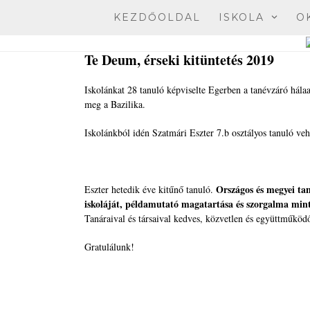
Skip
KEZDŐOLDAL
ISKOLA
O
to
content
Te Deum, érseki kitüntetés 2019
Iskolánkat 28 tanuló képviselte Egerben a tanévzáró hála
meg a Bazilika.
Iskolánkból idén Szatmári Eszter 7.b osztályos tanuló vehet
Országos és megyei tan
Eszter hetedik éve kitűnő tanuló.
iskoláját, példamutató magatartása és szorgalma mint
Tanáraival és társaival kedves, közvetlen és együttműköd
Gratulálunk!