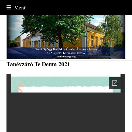
Skip
Menü
to
content
Tanévzáró Te Deum 2021