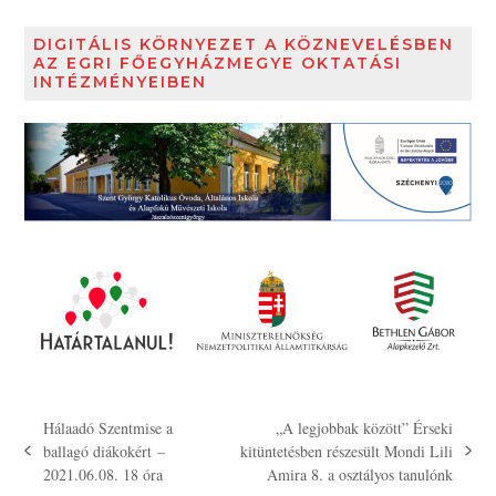
DIGITÁLIS KÖRNYEZET A KÖZNEVELÉSBEN
AZ EGRI FŐEGYHÁZMEGYE OKTATÁSI
INTÉZMÉNYEIBEN
Hálaadó Szentmise a
„A legjobbak között” Érseki
ballagó diákokért –
kitüntetésben részesült Mondi Lili
previous
next
2021.06.08. 18 óra
Amira 8. a osztályos tanulónk
post:
post: