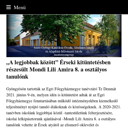
Skip
Menü
to
content
„A legjobbak között” Érseki kitüntetésben
részesült Mondi Lili Amira 8. a osztályos
tanulónk
Gyöngyösön tartották az Egri Főegyházmegye tanévzáró Te Deumát
2021. június 9-én, melyen idén is kitüntetést adtak át az Egri
Főegyházmegye fenntartásában működő intézményekben kiemelkedő
teljesítményt nyújtó tanuló diákoknak és közösségeknek. A 2020-2021.
tanévben iskolánk legjobbjai közül -tantestületünk felterjesztésére,
iskolai lelkipásztorunk ajánlásával -Mondi Lili Amira 8. a osztályos
tanulónk vehette át Érsek atyától az elismerő oklevelet és