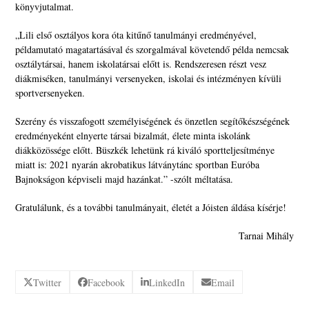
könyvjutalmat.
„Lili első osztályos kora óta kitűnő tanulmányi eredményével,
példamutató magatartásával és szorgalmával követendő példa nemcsak
osztálytársai, hanem iskolatársai előtt is. Rendszeresen részt vesz
diákmiséken, tanulmányi versenyeken, iskolai és intézményen kívüli
sportversenyeken.
Szerény és visszafogott személyiségének és önzetlen segítőkészségének
eredményeként elnyerte társai bizalmát, élete minta iskolánk
diákközössége előtt. Büszkék lehetünk rá kiváló sportteljesítménye
miatt is: 2021 nyarán akrobatikus látványtánc sportban Euróba
Bajnokságon képviseli majd hazánkat.” -szólt méltatása.
Gratulálunk, és a további tanulmányait, életét a Jóisten áldása kísérje!
Tarnai Mihály
Twitter
Facebook
LinkedIn
Email