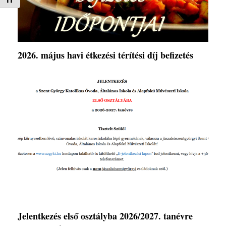
Betűméret váltása
2026. május havi étkezési térítési díj befizetés
Jelentkezés első osztályba 2026/2027. tanévre