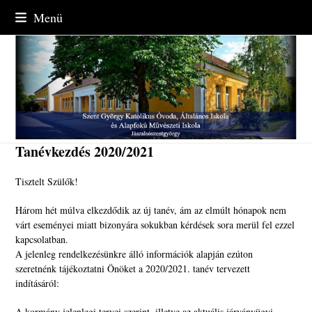
Skip
Menü
to
content
Tanévkezdés 2020/2021
Tisztelt Szülők!
Három hét múlva elkezdődik az új tanév, ám az elmúlt hónapok nem
várt eseményei miatt bizonyára sokukban kérdések sora merül fel ezzel
kapcsolatban.
A jelenleg rendelkezésünkre álló információk alapján ezúton
szeretnénk tájékoztatni Önöket a 2020/2021. tanév tervezett
indításáról:
A kormány jelenlegi tervei szerint, illetve az aktuális járványügyi