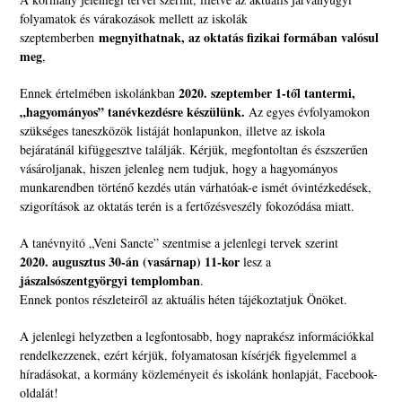
folyamatok és várakozások mellett az iskolák
megnyithatnak, az oktatás fizikai formában valósul
szeptemberben
meg
,
2020. szeptember 1-től tantermi,
Ennek értelmében iskolánkban
„hagyományos” tanévkezdésre készülünk.
Az egyes évfolyamokon
szükséges taneszközök listáját honlapunkon, illetve az iskola
bejáratánál kifüggesztve találják. Kérjük, megfontoltan és észszerűen
vásároljanak, hiszen jelenleg nem tudjuk, hogy a hagyományos
munkarendben történő kezdés után várhatóak-e ismét óvintézkedések,
szigorítások az oktatás terén is a fertőzésveszély fokozódása miatt.
A tanévnyitó „Veni Sancte” szentmise a jelenlegi tervek szerint
2020. augusztus 30-án (vasárnap) 11-kor
lesz a
jászalsószentgyörgyi templomban
.
Ennek pontos részleteiről az aktuális héten tájékoztatjuk Önöket.
A jelenlegi helyzetben a legfontosabb, hogy naprakész információkkal
rendelkezzenek, ezért kérjük, folyamatosan kísérjék figyelemmel a
híradásokat, a kormány közleményeit és iskolánk honlapját, Facebook-
oldalát!