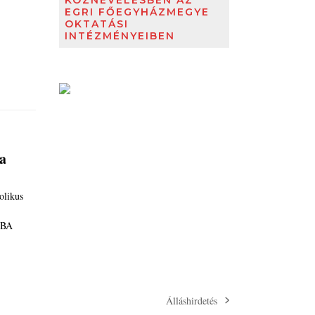
KÖZNEVELÉSBEN AZ
EGRI FŐEGYHÁZMEGYE
OKTATÁSI
INTÉZMÉNYEIBEN
ba
likus
ÁBA
Álláshirdetés
next