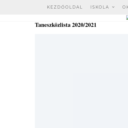
Skip
KEZDŐOLDAL
ISKOLA
O
to
content
Taneszközlista 2020/2021