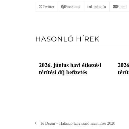
Twitter
Facebook
LinkedIn
Email
HASONLÓ HÍREK
2026. június havi étkezési
2026
térítési díj befizetés
térít
Te Deum – Hálaadó tanévzáró szentmise 2020
previous