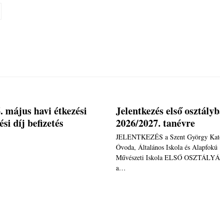
. május havi étkezési
Jelentkezés első osztály
ési díj befizetés
2026/2027. tanévre
JELENTKEZÉS a Szent György Kato
Óvoda, Általános Iskola és Alapfokú
Művészeti Iskola ELSŐ OSZTÁLY
a…