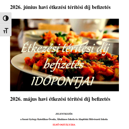
2026. június havi étkezési térítési díj befizetés
Nagy kontraszt váltása
Betűméret váltása
2026. május havi étkezési térítési díj befizetés