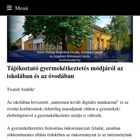
Skip
Menü
to
content
Tájékoztató gyermekétkeztetés módjáról az
iskolában és az óvodában
Tisztelt Szülők!
Az iskolában bevezetett „tantermen kívüli digitális munkarend” és az
óvodai korlátozások (lehetőleg maradjanak otthon a gyermekek)
életbelépésével a gyermekétkeztetés módja is változik.
A gyermekétkeztetés biztosítása önkormányzati feladat, azonban
zökkenőmentes ellátás érdekében az önkormányzat és az intézményünk