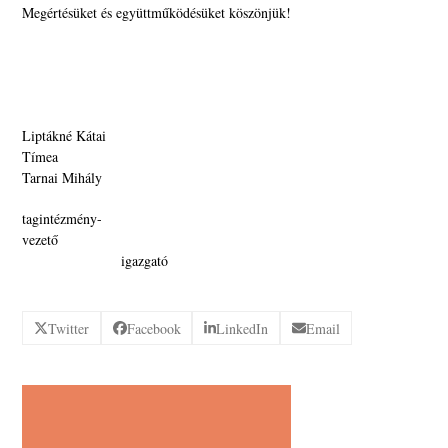
Megértésüket és együttműködésüket köszönjük!
Liptákné Kátai
Tíme
Tarnai Mihály
tagintézmény-
vezet
igazgató
Twitter
Facebook
LinkedIn
Email