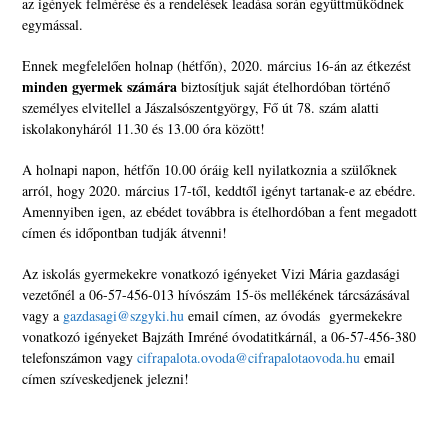
az igények felmérése és a rendelések leadása során együttműködnek
egymással.
Ennek megfelelően holnap (hétfőn), 2020. március 16-án az étkezést
minden gyermek számára
biztosítjuk saját ételhordóban történő
személyes elvitellel a Jászalsószentgyörgy, Fő út 78. szám alatti
iskolakonyháról 11.30 és 13.00 óra között!
A holnapi napon, hétfőn 10.00 óráig kell nyilatkoznia a szülőknek
arról, hogy 2020. március 17-től, keddtől igényt tartanak-e az ebédre.
Amennyiben igen, az ebédet továbbra is ételhordóban a fent megadott
címen és időpontban tudják átvenni!
Az iskolás gyermekekre vonatkozó igényeket Vizi Mária gazdasági
vezetőnél a 06-57-456-013 hívószám 15-ös mellékének tárcsázásával
vagy a
gazdasagi@szgyki.hu
email címen, az óvodás gyermekekre
vonatkozó igényeket Bajzáth Imréné óvodatitkárnál, a 06-57-456-380
telefonszámon vagy
cifrapalota.ovoda@cifrapalotaovoda.hu
email
címen szíveskedjenek jelezni!