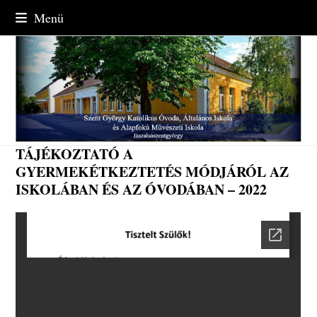
Skip
Menü
to
content
TÁJÉKOZTATÓ A
GYERMEKÉTKEZTETÉS MÓDJÁRÓL AZ
ISKOLÁBAN ÉS AZ ÓVODÁBAN – 2022