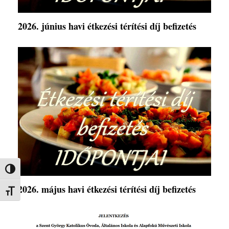
2026. június havi étkezési térítési díj befizetés
Nagy kontraszt váltása
2026. május havi étkezési térítési díj befizetés
Betűméret váltása