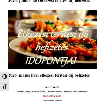
2026. június havi étkezési térítési díj befizetés
2026. május havi étkezési térítési díj befizetés
Nagy kontraszt váltása
Betűméret váltása