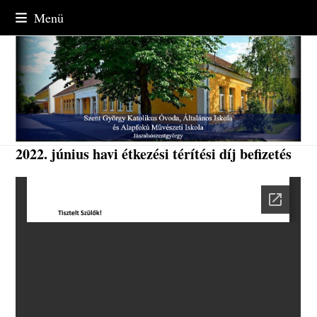
Skip
Menü
to
content
2022. június havi étkezési térítési díj befizetés