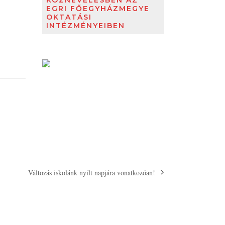
KÖZNEVELÉSBEN AZ
EGRI FŐEGYHÁZMEGYE
OKTATÁSI
INTÉZMÉNYEIBEN
Változás iskolánk nyílt napjára vonatkozóan!
next
post: