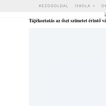
Skip
KEZDŐOLDAL
ISKOLA
O
to
content
Tájékoztatás az őszi szünetet érintő v