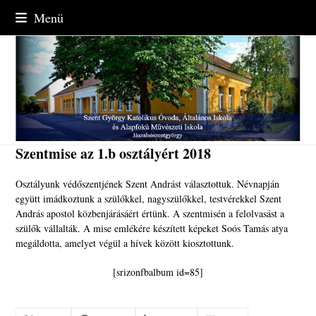
Skip
Menü
to
content
Szentmise az 1.b osztályért 2018
Osztályunk védőszentjének Szent Andrást választottuk. Névnapján
együtt imádkoztunk a szülőkkel, nagyszülőkkel, testvérekkel Szent
András apostol közbenjárásáért értünk. A szentmisén a felolvasást a
szülők vállalták. A mise emlékére készített képeket Soós Tamás atya
megáldotta, amelyet végül a hívek között kiosztottunk.
[srizonfbalbum id=85]