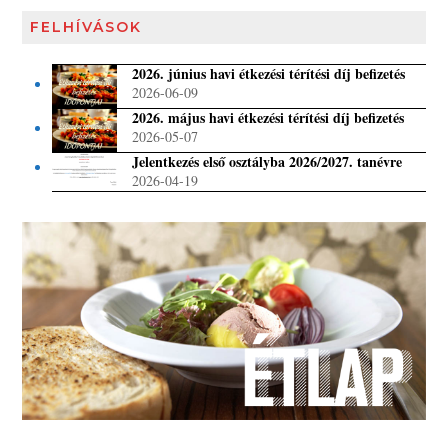
FELHÍVÁSOK
2026. június havi étkezési térítési díj befizetés
2026-06-09
2026. május havi étkezési térítési díj befizetés
2026-05-07
Jelentkezés első osztályba 2026/2027. tanévre
2026-04-19