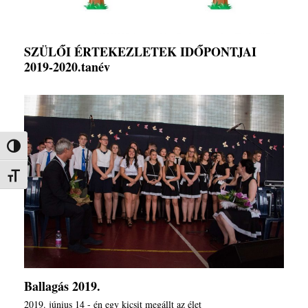
SZÜLŐI ÉRTEKEZLETEK IDŐPONTJAI
2019-2020.tanév
Nagy kontraszt váltása
Betűméret váltása
Ballagás 2019.
2019. június 14 - én egy kicsit megállt az élet