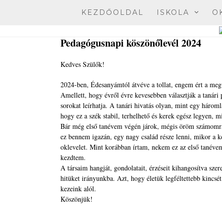
Skip
KEZDŐOLDAL
ISKOLA
O
to
content
Pedagógusnapi köszönőlevél 2024
Kedves Szülők!
2024-ben, Édesanyámtól átvéve a tollat, engem ért a megt
Amellett, hogy évről évre kevesebben választják a tanári p
sorokat leírhatja. A tanári hivatás olyan, mint egy három
hogy ez a szék stabil, terhelhető és kerek egész legyen, 
Bár még első tanévem végén járok, mégis öröm számomra,
ez bennem igazán, egy nagy család része lenni, mikor a k
oklevelet. Mint korábban írtam, nekem ez az első tanéve
kezdtem.
A társaim hangját, gondolatait, érzéseit kihangosítva sze
hitüket irányunkba. Azt, hogy életük legféltettebb kincs
kezeink alól.
Köszönjük!