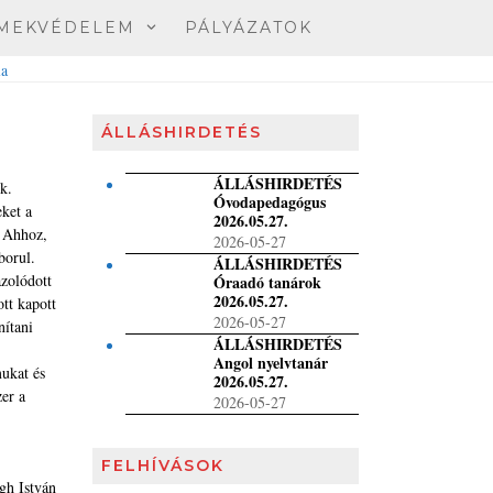
MEKVÉDELEM
PÁLYÁZATOK
ÁLLÁSHIRDETÉS
ÁLLÁSHIRDETÉS
k.
Óvodapedagógus
eket a
2026.05.27.
. Ahhoz,
2026-05-27
borul.
ÁLLÁSHIRDETÉS
zolódott
Óraadó tanárok
2026.05.27.
tt kapott
2026-05-27
nítani
ÁLLÁSHIRDETÉS
Angol nyelvtanár
mukat és
2026.05.27.
zer a
2026-05-27
FELHÍVÁSOK
gh István