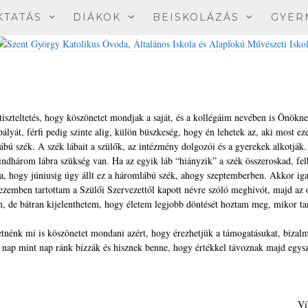
KTATÁS
DIÁKOK
BEISKOLÁZÁS
GYER
iszteltetés, hogy köszönetet mondjak a saját, és a kollégáim nevében is Önökne
ályát, férfi pedig szinte alig, külön büszkeség, hogy én lehetek az, aki most ez
lábú szék. A szék lábait a szülők, az intézmény dolgozói és a gyerekek alkotják
mindhárom lábra szükség van. Ha az egyik láb “hiányzik” a szék összeroskad, fel
 hogy júniusig úgy állt ez a háromlábú szék, ahogy szeptemberben. Akkor iga
ezemben tartottam a Szülői Szervezettől kapott névre szóló meghívót, majd az o
m, de bátran kijelenthetem, hogy életem legjobb döntését hoztam meg, mikor ta
retnénk mi is köszönetet mondani azért, hogy érezhetjük a támogatásukat, bizal
ét nap mint nap ránk bízzák és hisznek benne, hogy értékkel távoznak majd egys
Ví