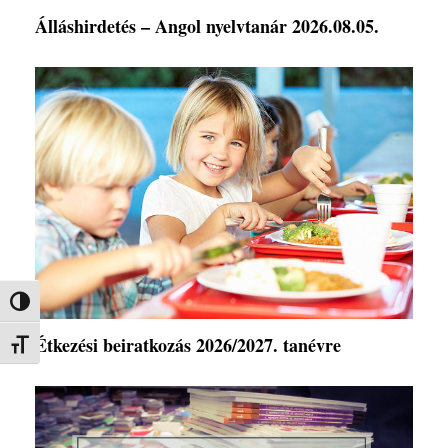
Álláshirdetés – Angol nyelvtanár 2026.08.05.
Nagy kontraszt váltása
Étkezési beiratkozás 2026/2027. tanévre
Betűméret váltása