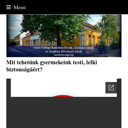
Skip
Menü
to
content
Mit tehetünk gyermekeink testi, lelki
biztonságáért?