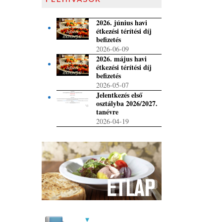
2026. június havi
étkezési térítési díj
befizetés
2026-06-09
2026. május havi
étkezési térítési díj
befizetés
2026-05-07
Jelentkezés első
osztályba 2026/2027.
tanévre
2026-04-19