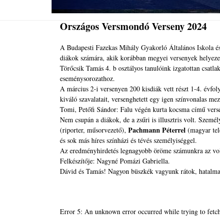
Országos Versmondó Verseny 2024
A Budapesti Fazekas Mihály Gyakorló Általános Isk
diákok számára, akik korábban megyei versenyek helyezett
Törőcsik Tamás 4. b osztályos tanulóink izgatottan csatl
eseménysorozathoz.
A március 2-i versenyen 200 kisdiák vett részt 1-4. évfo
kiváló szavalatait, versenghetett egy igen színvonalas me
Tomi, Petőfi Sándor: Falu végén kurta kocsma című versét
Nem csupán a diákok, de a zsűri is illusztris volt. Szemé
Pachmann Péterrel
(riporter, műsorvezető),
(magyar tel
és sok más híres színházi és tévés személyiséggel.
Az eredményhirdetés legnagyobb öröme számunkra az vo
Felkészítője: Nagyné Pomázi Gabriella.
Dávid és Tamás! Nagyon büszkék vagyunk rátok, hatalma
Error 5: An unknown error occurred while trying to fetch