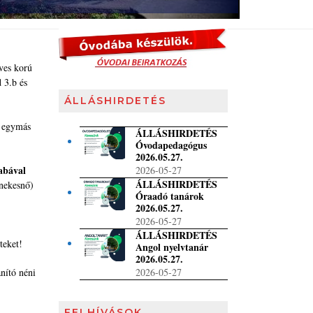
es korú
 3.b és
ÁLLÁSHIRDETÉS
t egymás
ÁLLÁSHIRDETÉS
Óvodapedagógus
2026.05.27.
abával
2026-05-27
ÁLLÁSHIRDETÉS
nekesnő)
Óraadó tanárok
2026.05.27.
2026-05-27
ÁLLÁSHIRDETÉS
teket!
Angol nyelvtanár
2026.05.27.
nító néni
2026-05-27
FELHÍVÁSOK