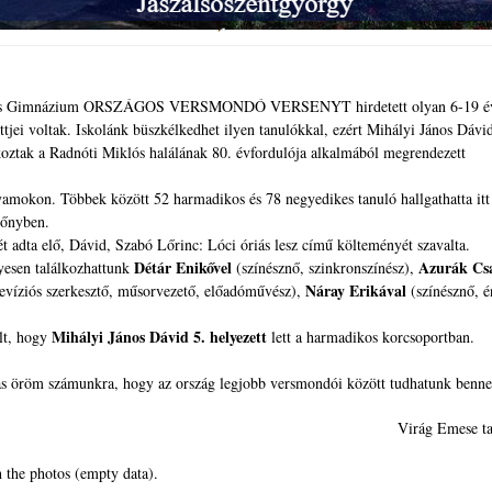
ola és Gimnázium ORSZÁGOS VERSMONDÓ VERSENYT hirdetett olyan 6-19 év
jei voltak. Iskolánk büszkélkedhet ilyen tanulókkal, ezért Mihályi János Dávid
akoztak a Radnóti Miklós halálának 80. évfordulója alkalmából megrendezett
lyamokon. Többek között 52 harmadikos és 78 negyedikes tanuló hallgathatta it
zőnyben.
 adta elő, Dávid, Szabó Lőrinc: Lóci óriás lesz című költeményét szavalta.
Détár Enikővel
Azurák Cs
lyesen találkozhattunk
(színésznő, szinkronszínész),
Náray Erikával
evíziós szerkesztő, műsorvezető, előadóművész),
(színésznő, é
Mihályi János Dávid 5. helyezett
lt, hogy
lett a harmadikos korcsoportban.
s öröm számunkra, hogy az ország legjobb versmondói között tudhatunk benne
Virág Emese ta
 the photos (empty data).