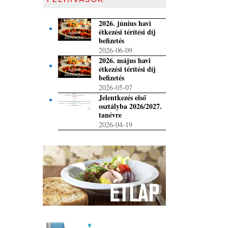
2026. június havi
étkezési térítési díj
befizetés
2026-06-09
2026. május havi
étkezési térítési díj
befizetés
2026-05-07
Jelentkezés első
osztályba 2026/2027.
tanévre
2026-04-19