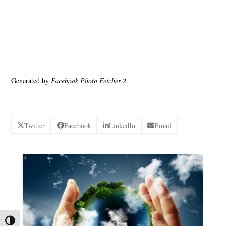
Generated by
Facebook Photo Fetcher 2
Twitter
Facebook
LinkedIn
Email
Nagy kontraszt váltása