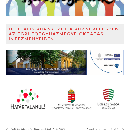
DIGITÁLIS KÖRNYEZET A KÖZNEVELÉSBEN
AZ EGRI FŐEGYHÁZMEGYE OKTATÁSI
INTÉZMÉNYEIBEN
Veni Sancte – 2021
Mi is jártunk Poroszlón! 2.b 2021