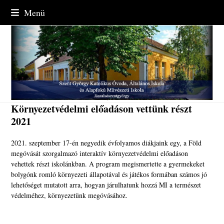
Skip
Menü
to
content
Környezetvédelmi előadáson vettünk részt
2021
2021. szeptember 17-én negyedik évfolyamos diákjaink egy, a Föld
megóvását szorgalmazó interaktív környezetvédelmi előadáson
vehettek részt iskolánkban. A program megismertette a gyermekeket
bolygónk romló környezeti állapotával és játékos formában számos jó
lehetőséget mutatott arra, hogyan járulhatunk hozzá MI a természet
védelméhez, környezetünk megóvásához.