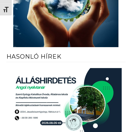
Betűméret váltása
HASONLÓ HÍREK