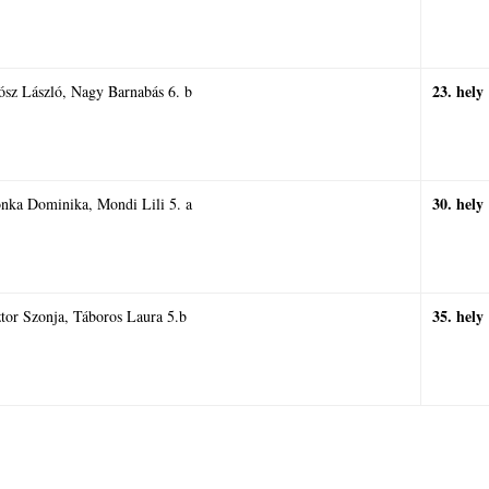
23. hely
sz László, Nagy Barnabás 6. b
30. hely
onka Dominika, Mondi Lili 5. a
35. hely
tor Szonja, Táboros Laura 5.b