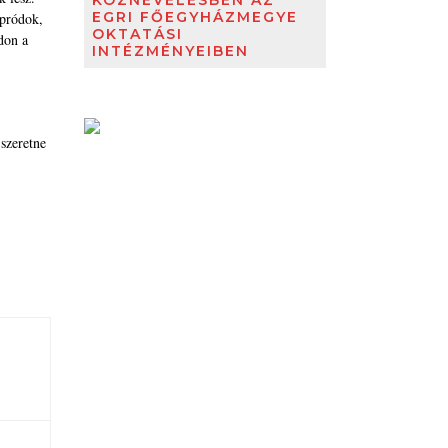
KÖZNEVELÉSBEN AZ
EGRI FŐEGYHÁZMEGYE
pródok,
OKTATÁSI
don a
INTÉZMÉNYEIBEN
 szeretne