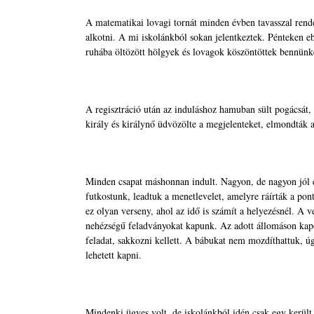
A matematikai lovagi tornát minden évben tavasszal rende
alkotni. A mi iskolánkból sokan jelentkeztek. Pénteken 
ruhába öltözött hölgyek és lovagok köszöntöttek bennünk
A regisztráció után az induláshoz hamuban sült pogácsát, 
király és királynő üdvözölte a megjelenteket, elmondták a
Minden csapat máshonnan indult. Nagyon, de nagyon jól é
futkostunk, leadtuk a menetlevelet, amelyre ráírták a po
ez olyan verseny, ahol az idő is számít a helyezésnél. A v
nehézségű feladványokat kapunk. Az adott állomáson kap
feladat, sakkozni kellett. A bábukat nem mozdíthattuk, úgy
lehetett kapni.
Mindenki ügyes volt, de iskolánkból idén csak egy került