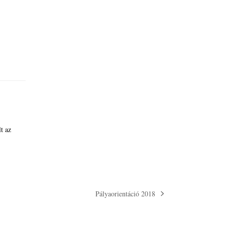
lt az
Pályaorientáció 2018
next
post: