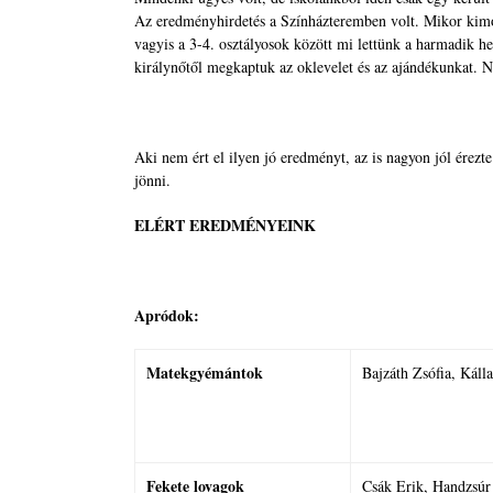
Az eredményhirdetés a Színházteremben volt. Mikor kim
vagyis a 3-4. osztályosok között mi lettünk a harmadik he
királynőtől megkaptuk az oklevelet és az ajándékunkat. 
Aki nem ért el ilyen jó eredményt, az is nagyon jól érezte
jönni.
ELÉRT EREDMÉNYEINK
Apródok:
Matekgyémántok
Bajzáth Zsófia, Kálla
Fekete lovagok
Csák Erik, Handzsúr 