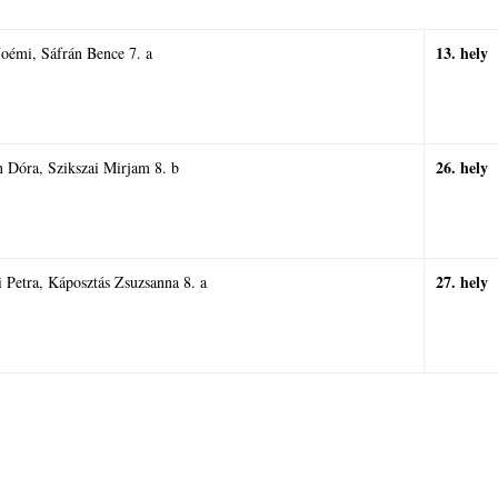
13. hely
Noémi, Sáfrán Bence 7. a
26. hely
n Dóra, Szikszai Mirjam 8. b
27. hely
i Petra, Káposztás Zsuzsanna 8. a