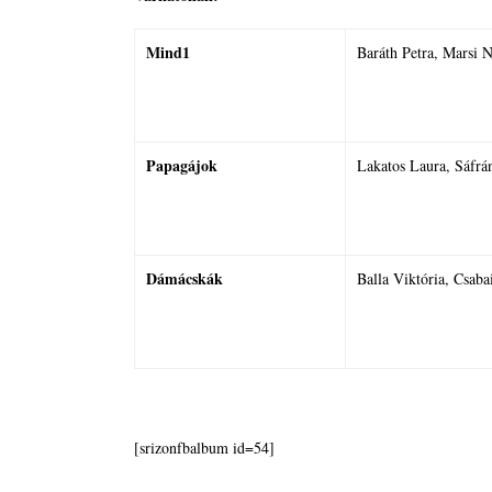
Mind1
Baráth Petra, Marsi 
Papagájok
Lakatos Laura, Sáfrá
Dámácskák
Balla Viktória, Csaba
[srizonfbalbum id=54]