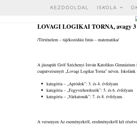
Skip
KEZDŐOLDAL
ISKOLA
O
to
content
LOVAGI LOGIKAI TORNA, avagy 3 az 
/Történelem – tájékozódási futás – matematika/
A jászapáti Gróf Széchenyi István Katolikus Gimnázium i
csapatversenyét „Lovagi Logikai Torna” néven. Iskolánk 
kategória – „Apródok”: 3. és 4. évfolyam
kategória – „Fegyverhordozók”: 5. és 6. évfolyam
kategória – „Várkatonák”: 7. és 8. évfolyam.
A versenyen Az eseményekről, eredményekről két résztvev