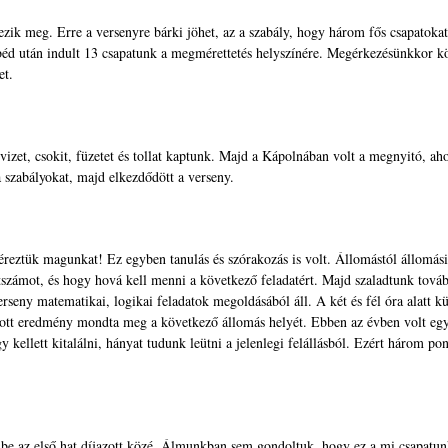
zik meg. Erre a versenyre bárki jöhet, az a szabály, hogy három fős csapatokat
ebéd után indult 13 csapatunk a megmérettetés helyszínére. Megérkezésünkkor k
et.
vizet, csokit, füzetet és tollat kaptunk. Majd a Kápolnában volt a megnyitó, aho
 szabályokat, majd elkezdődött a verseny.
reztük magunkat! Ez egyben tanulás és szórakozás is volt. Állomástól állomás
ntszámot, és hogy hová kell menni a következő feladatért. Majd szaladtunk továb
erseny matematikai, logikai feladatok megoldásából áll. A két és fél óra alatt 
ott eredmény mondta meg a következő állomás helyét. Ebben az évben volt egy
 kellett kitalálni, hányat tudunk leütni a jelenlegi felállásból. Ezért három pon
 be az első hat díjazott közé. Álmunkban sem gondoltuk, hogy ez a mi csapatun