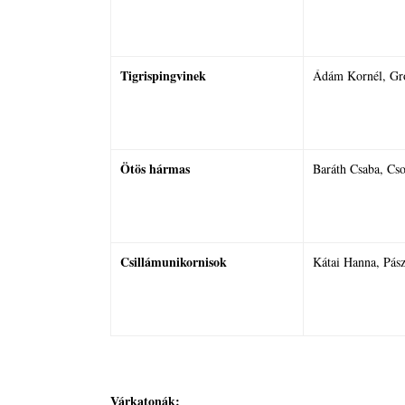
Tigrispingvinek
Ádám Kornél, Gró
Ötös hármas
Baráth Csaba, Cs
Csillámunikornisok
Kátai Hanna, Pász
Várkatonák: