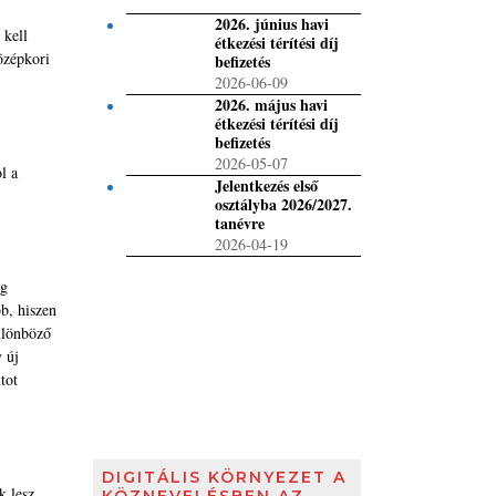
2026. június havi
 kell
étkezési térítési díj
özépkori
befizetés
2026-06-09
2026. május havi
étkezési térítési díj
befizetés
2026-05-07
l a
Jelentkezés első
osztályba 2026/2027.
tanévre
2026-04-19
ig
b, hiszen
különböző
 új
tot
DIGITÁLIS KÖRNYEZET A
k lesz.