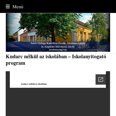
Skip
Menü
to
content
Kudarc nélkül az iskolában – Iskolanyitogató
program