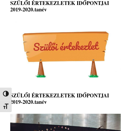
SZÜLŐI ÉRTEKEZLETEK IDŐPONTJAI
2019-2020.tanév
SZÜLŐI ÉRTEKEZLETEK IDŐPONTJAI
Nagy kontraszt váltása
2019-2020.tanév
Betűméret váltása