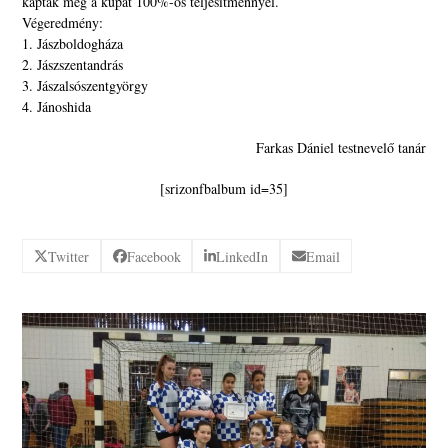
kapták meg a kupát 100%-os teljesítménnyel.
Végeredmény:
1. Jászboldogháza
2. Jászszentandrás
3. Jászalsószentgyörgy
4. Jánoshida
Farkas Dániel testnevelő tanár
[srizonfbalbum id=35]
Twitter
Facebook
LinkedIn
Email