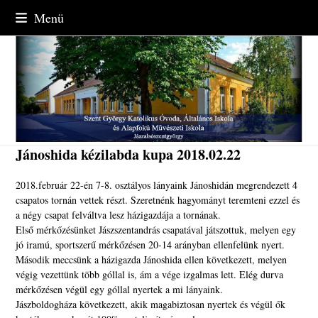
Skip
Menü
to
content
Jánoshida kézilabda kupa 2018.02.22
2018.február 22-én 7-8. osztályos lányaink Jánoshidán megrendezett 4
csapatos tornán vettek részt. Szeretnénk hagyományt teremteni ezzel és
a négy csapat felváltva lesz házigazdája a tornának.
Első mérkőzésünket Jászszentandrás csapatával játszottuk, melyen egy
jó iramú, sportszerű mérkőzésen 20-14 arányban ellenfelünk nyert.
Második meccsünk a házigazda Jánoshida ellen következett, melyen
végig vezettünk több góllal is, ám a vége izgalmas lett. Elég durva
mérkőzésen végül egy góllal nyertek a mi lányaink.
Jászboldogháza következett, akik magabiztosan nyertek és végül ők