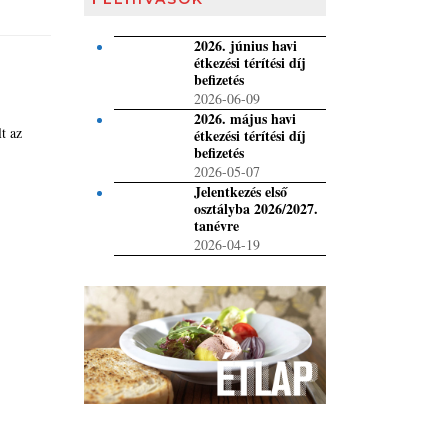
2026. június havi
étkezési térítési díj
befizetés
2026-06-09
2026. május havi
lt az
étkezési térítési díj
befizetés
2026-05-07
Jelentkezés első
osztályba 2026/2027.
tanévre
2026-04-19