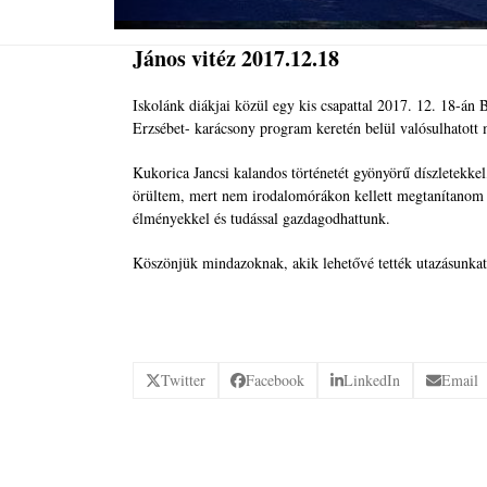
János vitéz 2017.12.18
Iskolánk diákjai közül egy kis csapattal 2017. 12. 18-án
Erzsébet- karácsony program keretén belül valósulhatott
Kukorica Jancsi kalandos történetét gyönyörű díszletekke
örültem, mert nem irodalomórákon kellett megtanítanom a
élményekkel és tudással gazdagodhattunk.
Köszönjük mindazoknak, akik lehetővé tették utazásunkat,
Twitter
Facebook
LinkedIn
Email