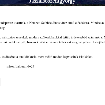
 Budapestre utaztunk, a Nemzeti Színház János vitéz című előadására. Mindez az
 meg.
l, változatos zenékkel, modern szófordulatokkal tették érdekesebbé számunkra.
 mű cselekményét, hanem kiváló színészek tették ezt meg helyettem. Felejthet
 és dicséret a tanulóinknak, mert méltó módon képviselték iskolánkat.
[srizonfbalbum id=23]