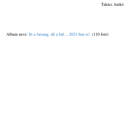
Takács Anikó
Album neve:
Itt a farsang, áll a bál… 2021-ben is!
. (110 fotó)