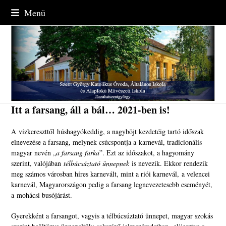
Skip
Menü
to
content
Itt a farsang, áll a bál… 2021-ben is!
A
vízkereszttől
húshagyókeddig
, a nagyböjt kezdetéig tartó időszak
elnevezése a farsang, melynek csúcspontja a
karnevál
, tradicionális
magyar nevén „
a farsang farka
”.
Ezt az időszakot, a hagyomány
szerint, valójában
télbúcsúztató
ünnepnek
is nevezik. Ekkor rendezik
meg számos városban híres karnevált, mint a
riói karnevál
, a
velencei
karnevál
, Magyarországon pedig a farsang legnevezetesebb eseményét,
a
mohácsi busójárást
.
Gyerekként a farsangot, vagyis a télbúcsúztató ünnepet, magyar szokás