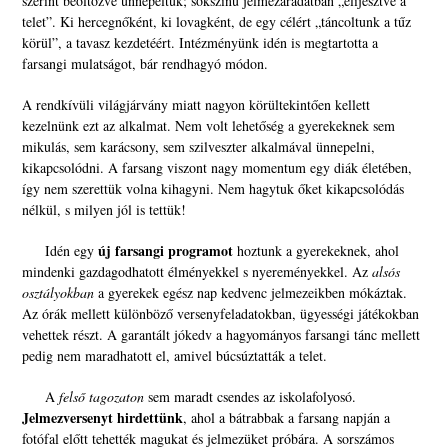
szerint beöltözve ünnepeltük; sokszínű jelmezáradatban „elijesztve a
telet”.
Ki hercegnőként, ki lovagként, de egy célért „táncoltunk a tűz
körül”, a tavasz kezdetéért.
Intézményünk idén is megtartotta a
farsangi mulatságot, bár rendhagyó módon.
A rendkívüli világjárvány miatt nagyon körültekintően kellett
kezelnünk ezt az alkalmat.
Nem volt lehetőség a gyerekeknek sem
mikulás, sem karácsony, sem szilveszter alkalmával ünnepelni,
kikapcsolódni. A farsang viszont nagy momentum egy diák életében,
így nem szerettük volna kihagyni. Nem hagytuk őket kikapcsolódás
nélkül, s milyen jól is tettük!
új farsangi programot
Idén egy
hoztunk a gyerekeknek, ahol
mindenki gazdagodhatott élményekkel s nyereményekkel. Az
alsós
osztályokban
a gyerekek egész nap kedvenc jelmezeikben mókáztak.
Az órák mellett különböző versenyfeladatokban, ügyességi játékokban
vehettek részt. A garantált jókedv a hagyományos farsangi tánc mellett
pedig nem maradhatott el, amivel búcsúztatták a telet.
A
felső tagozaton
sem maradt csendes az iskolafolyosó.
Jelmezversenyt hirdettünk
, ahol a bátrabbak a farsang napján a
fotófal előtt tehették magukat és jelmezüket próbára. A sorszámos