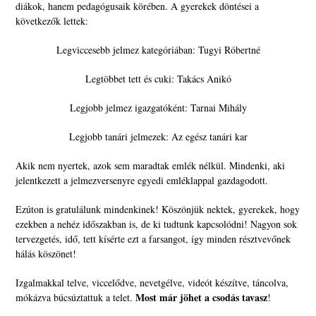
diákok, hanem pedagógusaik körében. A gyerekek döntései a
következők lettek:
Legviccesebb jelmez kategóriában: Tugyi Róbertné
Legtöbbet tett és cuki: Takács Anikó
Legjobb jelmez igazgatóként: Tarnai Mihály
Legjobb tanári jelmezek: Az egész tanári kar
Akik nem nyertek, azok sem maradtak emlék nélkül. Mindenki, aki
jelentkezett a jelmezversenyre egyedi emléklappal gazdagodott.
Ezúton is gratulálunk mindenkinek! Köszönjük nektek, gyerekek, hogy
ezekben a nehéz időszakban is, de ki tudtunk kapcsolódni! Nagyon sok
tervezgetés, idő, tett kísérte ezt a farsangot, így minden résztvevőnek
hálás köszönet!
Izgalmakkal telve, viccelődve, nevetgélve, videót készítve, táncolva,
Most már jöhet a csodás tavasz
mókázva búcsúztattuk a telet.
!