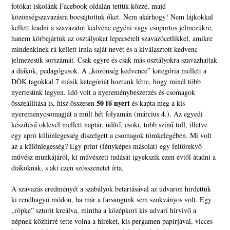
fotókat iskolánk Facebook oldalán tettük közzé, majd
közönségszavazásra bocsájtottuk őket. Nem akárhogy! Nem lájkokkal
kellett leadni a szavazatot kedvenc egyéni vagy csoportos jelmezükre,
hanem körbejártuk az osztályokat lepecsételt szavazócetlikkel, amikre
mindenkinek rá kellett írnia saját nevét és a kiválasztott kedvenc
jelmezesük sorszámát. Csak egyre és csak más osztályokra szavazhattak
a diákok, pedagógusok. A „közönség kedvence” kategória mellett a
DÖK tagokkal 7 másik kategóriát hoztunk létre, hogy minél több
nyertesünk legyen. Idő volt a nyereménybeszerzés és csomagok
50 fő nyert
összeállítása is, hisz összesen
és kapta meg a kis
nyereménycsomagját a múlt hét folyamán (március 4.). Az egyedi
készítésű oklevél mellett naptár, üdítő, csoki, több színű toll, illetve
egy apró különlegesség díszelgett a csomagok tömkelegében. Mi volt
az a különlegesség? Egy print (fényképes másolat) egy feltörekvő
művész munkájáról, ki művészeti tudását igyekszik ezen évtől átadni a
diákoknak, s aki ezen szösszenetet írta.
A szavazás eredményét a szabályok betartásával az udvaron hirdettük
ki rendhagyó módon, ha már a farsangunk sem szokványos volt. Egy
„röpke” sztorit kreálva, mintha a középkori kis udvari hírvivő a
népnek közhírré tette volna a híreket, kis pergamen papírjával, vicces