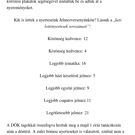
körözési plakátok segítségével mutattuk be és adtuk át a
nyereményeket.
Kik is lettek a nyerteseink Jelmezversenyünkön? Lássuk a „
heti
lottónyertesek sorszámait”
!
Közönség kedvence: 12
Közönség kedvence: 4
Legjobb tematika: 16
Legjobb házi készítésű jelmez: 5
Legjobb egyéni jelmez: 9
Legjobb csapatos jelmez:11
Legötletesebb jelmez: 21
A DÖK tagokkal összefogva hoztuk meg a majd 1 órás tanácskozás
után a döntést. A zsűri bónusz nyerteseket is választott, ezúttal nem a