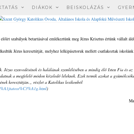
KTATÁS
DIÁKOK
BEISKOLÁZÁS
GYER
lőírt szabályok betartásával emlékeztünk meg Jézus Krisztus értünk vállalt áld
lkedtük Jézus keresztútját, melyhez lelkipásztoruk mellett csatlakoztak iskolánk
ek. Jézus szenvedésének és halálának szemlélésében a mindig élő Isten Fia és az
 adatnak a megfelelő módon közeledő léleknek. Ezek termik azokat a gyümölcsöke
ének keresztútján.„ részlet a Katolikus lexikonból
C3%A1jtatoss%C3%A1g.html
)
Ma