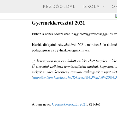
Skip
KEZDŐOLDAL
ISKOLA
O
to
content
Gyermekkeresztút 2021
Ebben a nehéz időszakban nagy elővigyázatossággal és az e
Iskolás diákjaink részvételével 2021. március 5-én átelmé
pedagógusai és egyházközségünk hívei.
„
A keresztúton nem egy halott emléke előtt tiszteleg a lél
Ő elevenítő Lelkének természetfölötti hatásai, kegyelmei
melyek minden keresztény számára szükségesek a saját élet
(
http://lexikon.katolikus.hu/K/kereszt%C3%BAti%20%
Album neve:
Gyermekkeresztút 2021
. (2 fotó)