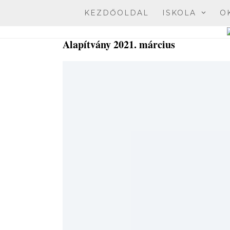
Skip
KEZDŐOLDAL
ISKOLA
O
to
content
Alapítvány 2021. március