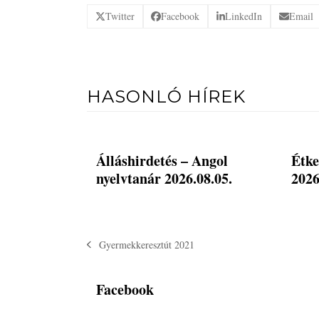
Twitter
Facebook
LinkedIn
Email
HASONLÓ HÍREK
Álláshirdetés – Angol
Étke
nyelvtanár 2026.08.05.
2026
Gyermekkeresztút 2021
previous
post:
Facebook