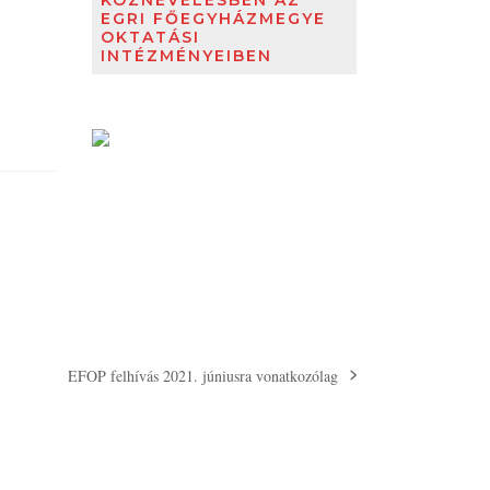
KÖZNEVELÉSBEN AZ
EGRI FŐEGYHÁZMEGYE
OKTATÁSI
INTÉZMÉNYEIBEN
EFOP felhívás 2021. júniusra vonatkozólag
next
post: