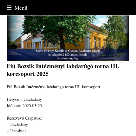
Skip
Menü
to
content
Fiú Bozsik Intézményi labdarúgó torna III.
korcsoport 2025
Fiú Bozsik Intézményi labdarúgó torna III. korcsoport
Helyszín: Jászladány
Időpont: 2025.03.25.
Résztvevő Csapatok:
– Jászladány
– Jánoshida