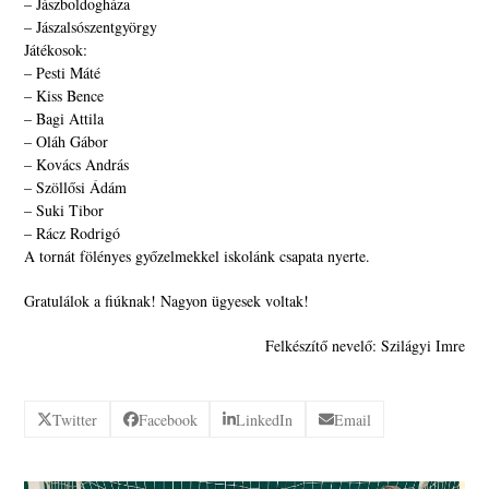
– Jászboldogháza
– Jászalsószentgyörgy
Játékosok:
– Pesti Máté
– Kiss Bence
– Bagi Attila
– Oláh Gábor
– Kovács András
– Szöllősi Ádám
– Suki Tibor
– Rácz Rodrigó
A tornát fölényes győzelmekkel iskolánk csapata nyerte.
Gratulálok a fiúknak! Nagyon ügyesek voltak!
Felkészítő nevelő: Szilágyi Imre
Twitter
Facebook
LinkedIn
Email