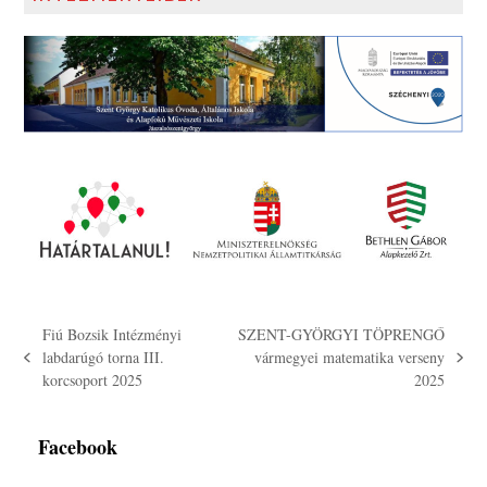
Fiú Bozsik Intézményi
SZENT-GYÖRGYI TÖPRENGŐ
labdarúgó torna III.
vármegyei matematika verseny
previous
next
korcsoport 2025
2025
post:
post:
Facebook