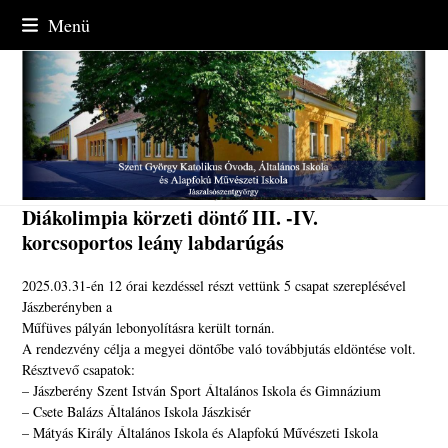
Skip
Menü
to
content
Diákolimpia körzeti döntő III. -IV.
korcsoportos leány labdarúgás
2025.03.31-én 12 órai kezdéssel részt vettünk 5 csapat szereplésével
Jászberényben a
Műfüves pályán lebonyolításra került tornán.
A rendezvény célja a megyei döntőbe való továbbjutás eldöntése volt.
Résztvevő csapatok:
– Jászberény Szent István Sport Általános Iskola és Gimnázium
– Csete Balázs Általános Iskola Jászkisér
– Mátyás Király Általános Iskola és Alapfokú Művészeti Iskola