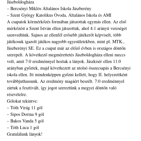
Jászboldogháza
– Bercsényi Miklós Általános Iskola Jászberény
– Szent György Katolikus Óvoda, Általános Iskola és AMI
A csapatok körmérkőzés formában játszottak egymás ellen. Az első
mérkőzést a Szent István ellen játszottuk, ahol 4:1 arányú vereséget
szenvedtünk. Sajnos az ellenfél erősebb játékerőt képviselt, több
játékosuk igazolt játékos nagyobb egyesületekben, mint pl. MTK.,
Jászberényi SE. Ez a csapat már az előző évben is országos döntőn
szerepelt. A következő megmérettetés Jászboldogháza elleni meccs
volt, amit 7:0 eredménnyel hoztak a lányok. Jászkisér ellen 11:0
arányban győztek, majd következett az utolsó összecsapás a Bercsényi
iskola ellen. Itt mindenképpen győzni kellett, hogy II. helyezettként
továbbjuthassunk. Az eredmény magáért beszélt. 7:0 eredménnyel
zártuk a fesztivált, így jogot szereztünk a megyei döntőn való
részvételre.
Gólokat tekintve:
– Tóth Virág 11 gól
– Sipos Dorina 9 gól
– Bakos Vanda 5 gól
– Tóth Luca 1 gól
Gratulálunk lányok!