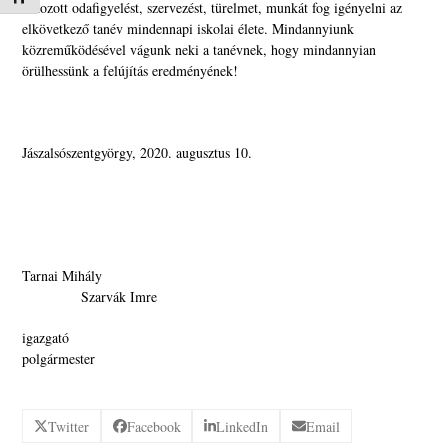
fokozott odafigyelést, szervezést, türelmet, munkát fog igényelni az
elkövetkező tanév mindennapi iskolai élete. Mindannyiunk
közreműködésével vágunk neki a tanévnek, hogy mindannyian
örülhessünk a felújítás eredményének!
Jászalsószentgyörgy, 2020. augusztus 10.
Tarnai Mihály
Szarvák Imre
igazgató
polgármester
Twitter
Facebook
LinkedIn
Email