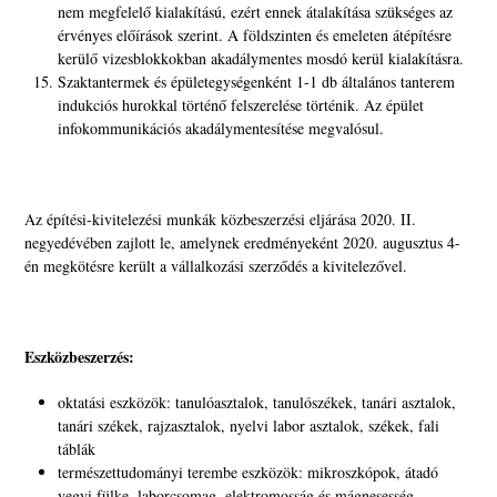
nem megfelelő kialakítású, ezért ennek átalakítása szükséges az
érvényes előírások szerint. A földszinten és emeleten átépítésre
kerülő vizesblokkokban akadálymentes mosdó kerül kialakításra.
Szaktantermek és épületegységenként 1-1 db általános tanterem
indukciós hurokkal történő felszerelése történik. Az épület
infokommunikációs akadálymentesítése megvalósul.
Az építési-kivitelezési munkák közbeszerzési eljárása 2020. II.
negyedévében zajlott le, amelynek eredményeként 2020. augusztus 4-
én megkötésre került a vállalkozási szerződés a kivitelezővel.
Eszközbeszerzés:
oktatási eszközök: tanulóasztalok, tanulószékek, tanári asztalok,
tanári székek, rajzasztalok, nyelvi labor asztalok, székek, fali
táblák
természettudományi terembe eszközök: mikroszkópok, átadó
vegyi fülke, laborcsomag, elektromosság és mágnesesség