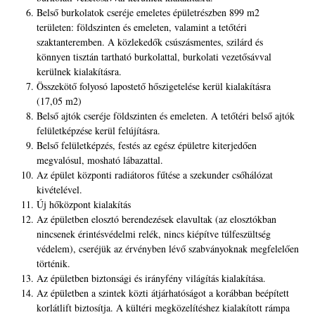
Belső burkolatok cseréje emeletes épületrészben 899 m2
területen: földszinten és emeleten, valamint a tetőtéri
szaktanteremben. A közlekedők csúszásmentes, szilárd és
könnyen tisztán tartható burkolattal, burkolati vezetősávval
kerülnek kialakításra.
Összekötő folyosó lapostető hőszigetelése kerül kialakításra
(17,05 m2)
Belső ajtók cseréje földszinten és emeleten. A tetőtéri belső ajtók
felületképzése kerül felújításra.
Belső felületképzés, festés az egész épületre kiterjedően
megvalósul, mosható lábazattal.
Az épület központi radiátoros fűtése a szekunder csőhálózat
kivételével.
Új hőközpont kialakítás
Az épületben elosztó berendezések elavultak (az elosztókban
nincsenek érintésvédelmi relék, nincs kiépítve túlfeszültség
védelem), cseréjük az érvényben lévő szabványoknak megfelelően
történik.
Az épületben biztonsági és irányfény világítás kialakítása.
Az épületben a szintek közti átjárhatóságot a korábban beépített
korlátlift biztosítja. A kültéri megközelítéshez kialakított rámpa