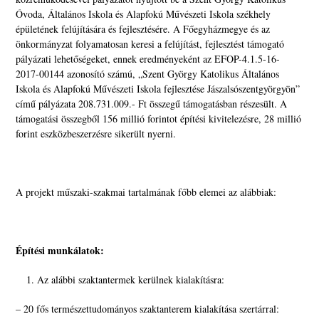
Óvoda, Általános Iskola és Alapfokú Művészeti Iskola székhely
épületének felújítására és fejlesztésére. A Főegyházmegye és az
önkormányzat folyamatosan keresi a felújítást, fejlesztést támogató
pályázati lehetőségeket, ennek eredményeként az EFOP-4.1.5-16-
2017-00144 azonosító számú, „Szent György Katolikus Általános
Iskola és Alapfokú Művészeti Iskola fejlesztése Jászalsószentgyörgyön”
című pályázata 208.731.009.- Ft összegű támogatásban részesült. A
támogatási összegből 156 millió forintot építési kivitelezésre, 28 millió
forint eszközbeszerzésre sikerült nyerni.
A projekt műszaki-szakmai tartalmának főbb elemei az alábbiak:
Építési munkálatok:
Az alábbi szaktantermek kerülnek kialakításra:
– 20 fős természettudományos szaktanterem kialakítása szertárral: