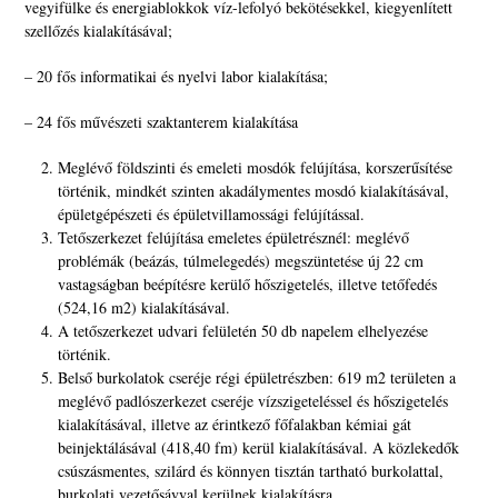
vegyifülke és energiablokkok víz-lefolyó bekötésekkel, kiegyenlített
szellőzés kialakításával;
– 20 fős informatikai és nyelvi labor kialakítása;
– 24 fős művészeti szaktanterem kialakítása
Meglévő földszinti és emeleti mosdók felújítása, korszerűsítése
történik, mindkét szinten akadálymentes mosdó kialakításával,
épületgépészeti és épületvillamossági felújítással.
Tetőszerkezet felújítása emeletes épületrésznél: meglévő
problémák (beázás, túlmelegedés) megszüntetése új 22 cm
vastagságban beépítésre kerülő hőszigetelés, illetve tetőfedés
(524,16 m2) kialakításával.
A tetőszerkezet udvari felületén 50 db napelem elhelyezése
történik.
Belső burkolatok cseréje régi épületrészben: 619 m2 területen a
meglévő padlószerkezet cseréje vízszigeteléssel és hőszigetelés
kialakításával, illetve az érintkező főfalakban kémiai gát
beinjektálásával (418,40 fm) kerül kialakításával. A közlekedők
csúszásmentes, szilárd és könnyen tisztán tartható burkolattal,
burkolati vezetősávval kerülnek kialakításra.