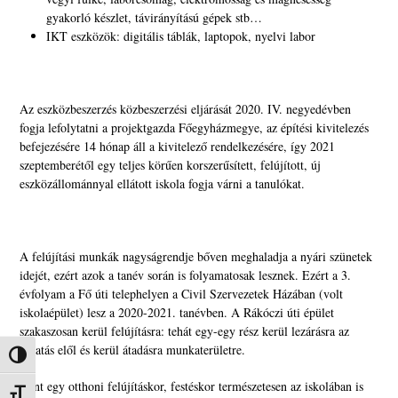
gyakorló készlet, távirányítású gépek stb…
IKT eszközök: digitális táblák, laptopok, nyelvi labor
Az eszközbeszerzés közbeszerzési eljárását 2020. IV. negyedévben
fogja lefolytatni a projektgazda Főegyházmegye, az építési kivitelezés
befejezésére 14 hónap áll a kivitelező rendelkezésére, így 2021
szeptemberétől egy teljes körűen korszerűsített, felújított, új
eszközállománnyal ellátott iskola fogja várni a tanulókat.
A felújítási munkák nagyságrendje bőven meghaladja a nyári szünetek
idejét, ezért azok a tanév során is folyamatosak lesznek. Ezért a 3.
évfolyam a Fő úti telephelyen a Civil Szervezetek Házában (volt
iskolaépület) lesz a 2020-2021. tanévben. A Rákóczi úti épület
szakaszosan kerül felújításra: tehát egy-egy rész kerül lezárásra az
oktatás elől és kerül átadásra munkaterületre.
Nagy kontraszt váltása
Mint egy otthoni felújításkor, festéskor természetesen az iskolában is
Betűméret váltása