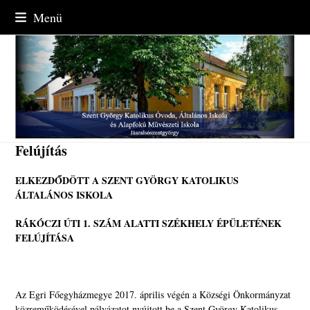
Skip
Menü
to
content
Felújítás
ELKEZDŐDÖTT A SZENT GYÖRGY KATOLIKUS
ÁLTALÁNOS ISKOLA
RÁKÓCZI ÚTI 1. SZÁM ALATTI SZÉKHELY ÉPÜLETÉNEK
FELÚJÍTÁSA
Az Egri Főegyházmegye 2017. április végén a Községi Önkormányzat
közreműködésével pályázatot nyújtott be a Szent György Katolikus