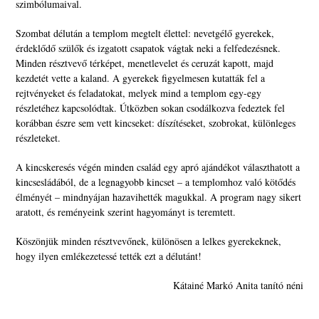
szimbólumaival.
Szombat délután a templom megtelt élettel: nevetgélő gyerekek,
érdeklődő szülők és izgatott csapatok vágtak neki a felfedezésnek.
Minden résztvevő térképet, menetlevelet és ceruzát kapott, majd
kezdetét vette a kaland. A gyerekek figyelmesen kutatták fel a
rejtvényeket és feladatokat, melyek mind a templom egy-egy
részletéhez kapcsolódtak. Útközben sokan csodálkozva fedeztek fel
korábban észre sem vett kincseket: díszítéseket, szobrokat, különleges
részleteket.
A kincskeresés végén minden család egy apró ajándékot választhatott a
kincsesládából, de a legnagyobb kincset – a templomhoz való kötődés
élményét – mindnyájan hazavihették magukkal. A program nagy sikert
aratott, és reményeink szerint hagyományt is teremtett.
Köszönjük minden résztvevőnek, különösen a lelkes gyerekeknek,
hogy ilyen emlékezetessé tették ezt a délutánt!
Kátainé Markó Anita tanító néni