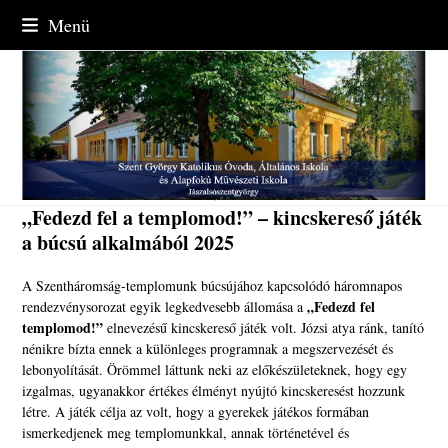
Skip
Menü
to
content
„Fedezd fel a templomod!” – kincskereső játék
a búcsú alkalmából 2025
A Szentháromság-templomunk búcsújához kapcsolódó háromnapos
„Fedezd fel
rendezvénysorozat egyik legkedvesebb állomása a
templomod!”
elnevezésű kincskereső játék volt. Józsi atya ránk, tanító
nénikre bízta ennek a különleges programnak a megszervezését és
lebonyolítását. Örömmel láttunk neki az előkészületeknek, hogy egy
izgalmas, ugyanakkor értékes élményt nyújtó kincskeresést hozzunk
létre. A játék célja az volt, hogy a gyerekek játékos formában
ismerkedjenek meg templomunkkal, annak történetével és