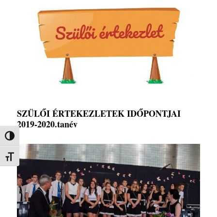
SZÜLŐI ÉRTEKEZLETEK IDŐPONTJAI
2019-2020.tanév
Nagy kontraszt váltása
Betűméret váltása