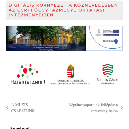
DIGITÁLIS KÖRNYEZET A KÖZNEVELÉSBEN
AZ EGRI FŐEGYHÁZMEGYE OKTATÁSI
INTÉZMÉNYEIBEN
A MI KIS
Néptánccsoportunk fellépése a
previous
next
CSAPATUNK
keresztény bálon
post:
post:
Facebook