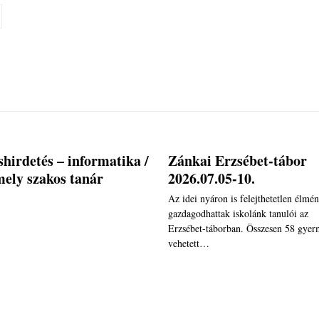
shirdetés – informatika /
Zánkai Erzsébet-tábor
ely szakos tanár
2026.07.05-10.
Az idei nyáron is felejthetetlen élmé
gazdagodhattak iskolánk tanulói az
Erzsébet-táborban. Összesen 58 gye
vehetett…