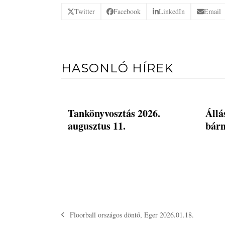
Twitter
Facebook
LinkedIn
Email
HASONLÓ HÍREK
Tankönyvosztás 2026.
Állá
augusztus 11.
bárm
Floorball országos döntő, Eger 2026.01.18.
previous