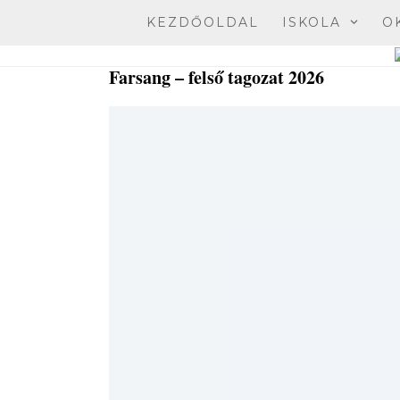
Skip
KEZDŐOLDAL
ISKOLA
O
to
content
Farsang – felső tagozat 2026