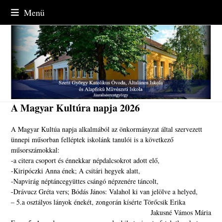
Skip
Menü
to
content
A Magyar Kultúra napja 2026
A Magyar Kultúa napja alkalmából az önkormányzat által szervezett
ünnepi műsorban felléptek iskolánk tanulói is a következő
műsorszámokkal:
-a citera csoport és énnekkar népdalcsokrot adott elő,
-Kiripóczki Anna ének; A csitári hegyek alatt,
-Napvirág néptáncegyüttes csángó népzenére táncolt,
-Drávucz Gréta vers; Bódás János: Valahol ki van jelölve a helyed,
– 5.a osztályos lányok énekét, zongorán kísérte Törőcsik Erika
Jakusné Vámos Mária