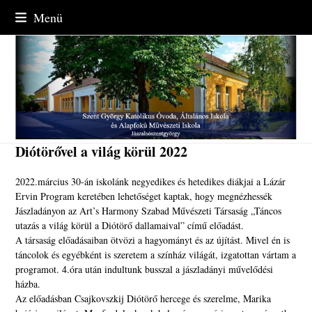
Skip
Menü
to
content
Diótörővel a világ körül 2022
2022.március 30-án iskolánk negyedikes és hetedikes diákjai a Lázár
Ervin Program keretében lehetőséget kaptak, hogy megnézhessék
Jászladányon az Art’s Harmony Szabad Művészeti Társaság „Táncos
utazás a világ körül a Diótörő dallamaival” című előadást.
A társaság előadásaiban ötvözi a hagyományt és az újítást. Mivel én is
táncolok és egyébként is szeretem a színház világát, izgatottan vártam a
programot. 4.óra után indultunk busszal a jászladányi művelődési
házba.
Az előadásban Csajkovszkij Diótörő hercege és szerelme, Marika