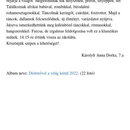
bejárja a világot. Megfordulnak sok helyszínen, prérin, sztyeppén, stb.
Találkoznak afrikai babával, zombikkal, birodalmi
rohamosztagosokkal. Táncolnak keringőt, csárdást, foxtrottot. Majd a
táncok, dallamok felcserelődnek, új élményt, varázslatot nyújtva.
Játszva ismerkedhettünk meg különböző táncokkal, ritmusokkal,
hangszerekkel. Furcsa, de izgalmas feldolgozása volt ez a klasszikus
műnek. 14.15-re értünk vissza az iskolába.
Köszönjük szépen a lehetőséget!
Károlyfi Anna Dorka, 7.a
Album neve:
Diótörővel a világ körül 2022
. (22 fotó)