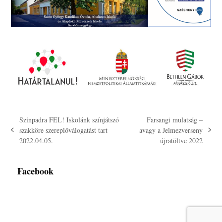
Színpadra FEL! Iskolánk színjátszó
Farsangi mulatság –
szakköre szereplőválogatást tart
avagy a Jelmezverseny
previous
next
2022.04.05.
újratöltve 2022
post:
post:
Facebook