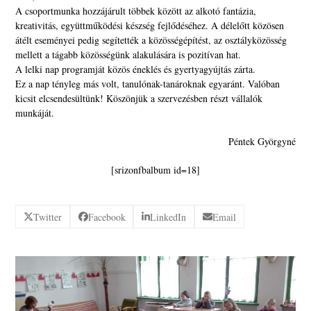
A csoportmunka hozzájárult többek között az alkotó fantázia,
kreativitás, együttműködési készség fejlődéséhez. A délelőtt közösen
átélt eseményei pedig segítették a közösségépítést, az osztályközösség
mellett a tágabb közösségünk alakulására is pozitívan hat.
A lelki nap programját közös éneklés és gyertyagyújtás zárta.
Ez a nap tényleg más volt, tanulónak-tanároknak egyaránt. Valóban
kicsit elcsendesültünk! Köszönjük a szervezésben részt vállalók
munkáját.
Péntek Györgyné
[srizonfbalbum id=18]
Twitter
Facebook
LinkedIn
Email