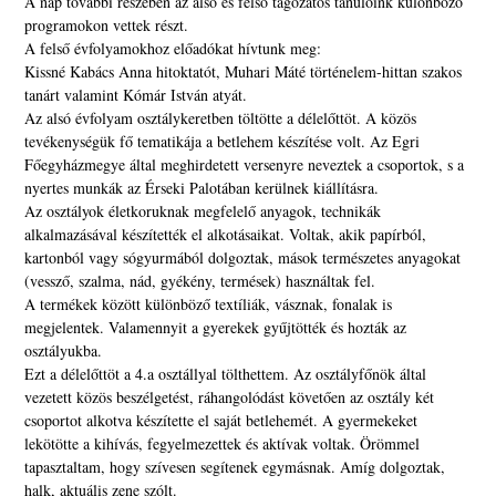
A nap további részében az alsó és felső tagozatos tanulóink különböző
programokon vettek részt.
A felső évfolyamokhoz előadókat hívtunk meg:
Kissné Kabács Anna hitoktatót, Muhari Máté történelem-hittan szakos
tanárt valamint Kómár István atyát.
Az alsó évfolyam osztálykeretben töltötte a délelőttöt. A közös
tevékenységük fő tematikája a betlehem készítése volt. Az Egri
Főegyházmegye által meghirdetett versenyre neveztek a csoportok, s a
nyertes munkák az Érseki Palotában kerülnek kiállításra.
Az osztályok életkoruknak megfelelő anyagok, technikák
alkalmazásával készítették el alkotásaikat. Voltak, akik papírból,
kartonból vagy sógyurmából dolgoztak, mások természetes anyagokat
(vessző, szalma, nád, gyékény, termések) használtak fel.
A termékek között különböző textíliák, vásznak, fonalak is
megjelentek. Valamennyit a gyerekek gyűjtötték és hozták az
osztályukba.
Ezt a délelőttöt a 4.a osztállyal tölthettem. Az osztályfőnök által
vezetett közös beszélgetést, ráhangolódást követően az osztály két
csoportot alkotva készítette el saját betlehemét. A gyermekeket
lekötötte a kihívás, fegyelmezettek és aktívak voltak. Örömmel
tapasztaltam, hogy szívesen segítenek egymásnak. Amíg dolgoztak,
halk, aktuális zene szólt.