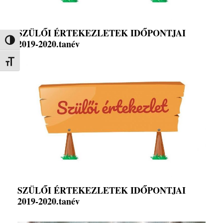
SZÜLŐI ÉRTEKEZLETEK IDŐPONTJAI
Nagy kontraszt váltása
2019-2020.tanév
Betűméret váltása
SZÜLŐI ÉRTEKEZLETEK IDŐPONTJAI
2019-2020.tanév