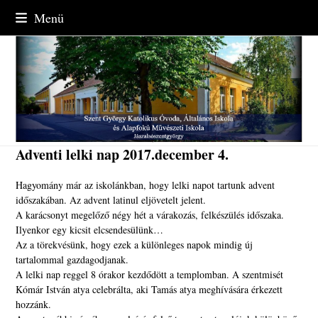
Skip
Menü
to
content
Adventi lelki nap 2017.december 4.
Hagyomány már az iskolánkban, hogy lelki napot tartunk advent
időszakában. Az advent latinul eljövetelt jelent.
A karácsonyt megelőző négy hét a várakozás, felkészülés időszaka.
Ilyenkor egy kicsit elcsendesülünk…
Az a törekvésünk, hogy ezek a különleges napok mindig új
tartalommal gazdagodjanak.
A lelki nap reggel 8 órakor kezdődött a templomban. A szentmisét
Kómár István atya celebrálta, aki Tamás atya meghívására érkezett
hozzánk.