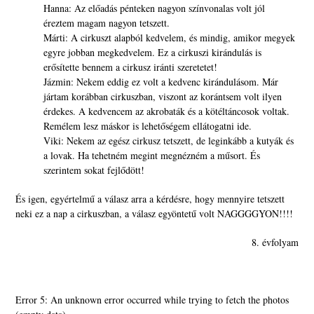
Hanna: Az előadás pénteken nagyon színvonalas volt jól
éreztem magam nagyon tetszett.
Márti: A cirkuszt alapból kedvelem, és mindig, amikor megyek
egyre jobban megkedvelem. Ez a cirkuszi kirándulás is
erősítette bennem a cirkusz iránti szeretetet!
Jázmin: Nekem eddig ez volt a kedvenc kirándulásom. Már
jártam korábban cirkuszban, viszont az korántsem volt ilyen
érdekes. A kedvencem az akrobaták és a kötéltáncosok voltak.
Remélem lesz máskor is lehetőségem ellátogatni ide.
Viki: Nekem az egész cirkusz tetszett, de leginkább a kutyák és
a lovak. Ha tehetném megint megnézném a műsort. És
szerintem sokat fejlődött!
És igen, egyértelmű a válasz arra a kérdésre, hogy mennyire tetszett
neki ez a nap a cirkuszban, a válasz egyöntetű volt NAGGGGYON!!!!
8. évfolyam
Error 5: An unknown error occurred while trying to fetch the photos