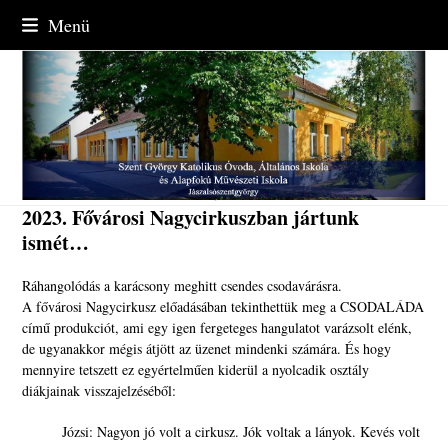
Skip
Menü
to
content
2023. Fővárosi Nagycirkuszban jártunk
ismét…
Ráhangolódás a karácsony meghitt csendes csodavárásra.
A fővárosi Nagycirkusz előadásában tekinthettük meg a CSODALÁDA
című produkciót, ami egy igen fergeteges hangulatot varázsolt elénk,
de ugyanakkor mégis átjött az üzenet mindenki számára. És hogy
mennyire tetszett ez egyértelműen kiderül a nyolcadik osztály
diákjainak visszajelzéséből:
Józsi: Nagyon jó volt a cirkusz. Jók voltak a lányok. Kevés volt