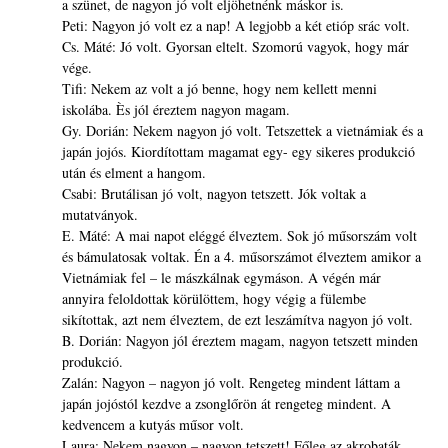
a szünet, de nagyon jó volt eljöhetnénk máskor is.
Peti: Nagyon jó volt ez a nap! A legjobb a két etióp srác volt.
Cs. Máté: Jó volt. Gyorsan eltelt. Szomorú vagyok, hogy már
vége.
Tifi: Nekem az volt a jó benne, hogy nem kellett menni
iskolába. Ès jól éreztem nagyon magam.
Gy. Dorián: Nekem nagyon jó volt. Tetszettek a vietnámiak és a
japán jojós. Kiordítottam magamat egy- egy sikeres produkció
után és elment a hangom.
Csabi: Brutálisan jó volt, nagyon tetszett. Jók voltak a
mutatványok.
E. Máté: A mai napot eléggé élveztem. Sok jó műsorszám volt
és bámulatosak voltak. Én a 4. műsorszámot élveztem amikor a
Vietnámiak fel – le mászkálnak egymáson. A végén már
annyira feloldottak körülöttem, hogy végig a fülembe
sikítottak, azt nem élveztem, de ezt leszámítva nagyon jó volt.
B. Dorián: Nagyon jól éreztem magam, nagyon tetszett minden
produkció.
Zalán: Nagyon – nagyon jó volt. Rengeteg mindent láttam a
japán jojóstól kezdve a zsonglőrön át rengeteg mindent. A
kedvencem a kutyás műsor volt.
Laura: Nekem nagyon – nagyon tetszett! Főleg az akrobaták