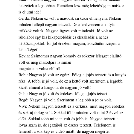
tetszettek a legjobban. Remélem lesz még lehetőségem máskor
is eljutni ide!
Gerda: Nekem ez volt a második cirkuszi élményem. Nekem
minden fellépő nagyon tetszett. De a kedvencem a kutyás
trükkök voltak. Nagyon ügyes volt mindenki. Jó volt az
iskolából egy kis kikapcsolódás és elszakadás a nehéz
hétköznapoktól. Én jól éreztem magam, köszönöm szépen a
lehetőséget!
Kevin: Számomra nagyon komoly és sokszor lélegzet elállító
volt és még másodjára is simán
megnéztem volna elölről.
Robi: Nagyon jó volt az egész! Főleg a jojós tetszett és a kutyás
rész! A többi is jó volt, de ez a kettő volt szerintem a legjobb,
kicsit elment a hangom, de nagyon jó volt!
Gabi: Nagyon jó volt és érdekes, főleg a jojós tetszett.
Regő: Nagyon jó volt. Szerintem a legjobb a jojós volt.
Vivi: Nekem nagyon tetszett ez a cirkusz, mert nagyon érdekes
és sok új dolog volt. Sokkal több minden volt mint 2 évvel ez
előtt. Sokkal több minden volt és jobb is. Nagyon tetszett a
lovas szám is, de igazából az összes tetszett. Telefonom is
lemerült a sok kép és videó miatt, de nagyon megérte.