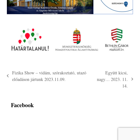
Fizika Show – vidám, szórakoztató, utazó
Együtt kicsi,
previous
előadáson jártunk 2023.11.09.
nagy… 2023. 11.
next
post:
14.
post:
Facebook