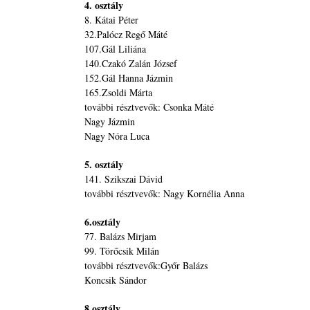
4. osztály
8. Kátai Péter
32.Palócz Regő Máté
107.Gál Liliána
140.Czakó Zalán József
152.Gál Hanna Jázmin
165.Zsoldi Márta
további résztvevők: Csonka Máté
Nagy Jázmin
Nagy Nóra Luca
5. osztály
141. Szikszai Dávid
további résztvevők: Nagy Kornélia Anna
6.osztály
77. Balázs Mirjam
99. Törőcsik Milán
további résztvevők:Győr Balázs
Koncsik Sándor
8.osztály