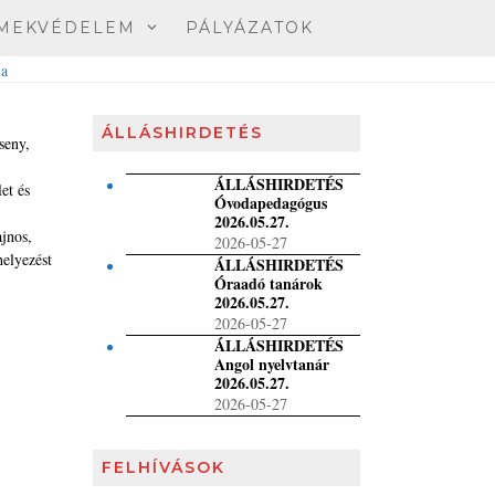
MEKVÉDELEM
PÁLYÁZATOK
ÁLLÁSHIRDETÉS
seny,
ÁLLÁSHIRDETÉS
et és
Óvodapedagógus
2026.05.27.
ajnos,
2026-05-27
elyezést
ÁLLÁSHIRDETÉS
Óraadó tanárok
2026.05.27.
2026-05-27
ÁLLÁSHIRDETÉS
Angol nyelvtanár
2026.05.27.
2026-05-27
FELHÍVÁSOK