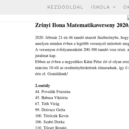
Skip
KEZDŐOLDAL
ISKOLA
O
to
content
Zrínyi Ilona Matematikaverseny 2020.
2020. február 21-én 46 tanuló utazott Jászberénybe, hogy
amelyen minden évben a legtöbb versenyző méretteti meg
A versenyen évfolyamonként 200-300 tanuló vesz részt, az
jutalmat kap.
Ebben az évben a negyedikes Kátai Péter ért el olyan ere
március 10-től az eredményhirdetések elmaradnak, így ő
érte el. Gratulálunk!
2.osztály
44. Povedák Fruzsina
45. Babusa Viktória
67. Tóth Virág
99. Drávucz Gréta
100. Törőcsik Kevin
106. Szabó Dorka
110. Tőzsér Renátó