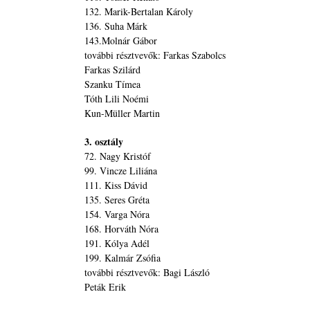
132. Marik-Bertalan Károly
136. Suha Márk
143.Molnár Gábor
további résztvevők: Farkas Szabolcs
Farkas Szilárd
Szanku Tímea
Tóth Lili Noémi
Kun-Müller Martin
3. osztály
72. Nagy Kristóf
99. Vincze Liliána
111. Kiss Dávid
135. Seres Gréta
154. Varga Nóra
168. Horváth Nóra
191. Kólya Adél
199. Kalmár Zsófia
további résztvevők: Bagi László
Peták Erik