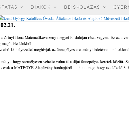
KTATÁS
DIÁKOK
BEISKOLÁZÁS
GYER
02.21.
 a Zrínyi Ilona Matematikaverseny megyei fordulóján részt vegyen. Ez az a ver
 magát iskolánkból.
 első 15 helyezettet meghívják az ünnepélyes eredményhirdetésre, ahol oklevel
dményt, hogy személyesen vehette volna át a díjat ünnepélyes keretek között. S
 is csak a MATEGYE Alapítvány honlapjáról tudhatta meg, hogy az előkelő 8. h