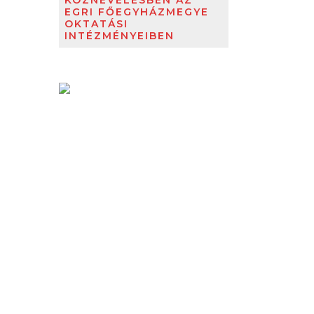
KÖZNEVELÉSBEN AZ
EGRI FŐEGYHÁZMEGYE
OKTATÁSI
INTÉZMÉNYEIBEN