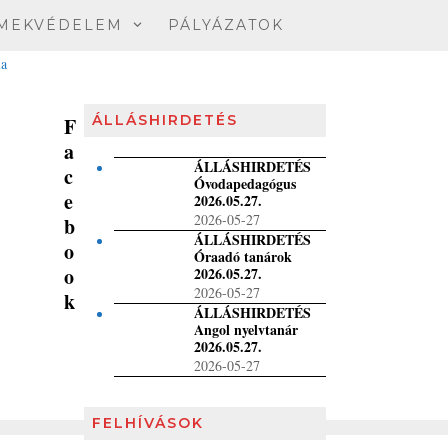
MEKVÉDELEM
PÁLYÁZATOK
ÁLLÁSHIRDETÉS
F
a
ÁLLÁSHIRDETÉS
c
Óvodapedagógus
e
2026.05.27.
2026-05-27
b
ÁLLÁSHIRDETÉS
o
Óraadó tanárok
o
2026.05.27.
2026-05-27
k
ÁLLÁSHIRDETÉS
Angol nyelvtanár
2026.05.27.
2026-05-27
FELHÍVÁSOK