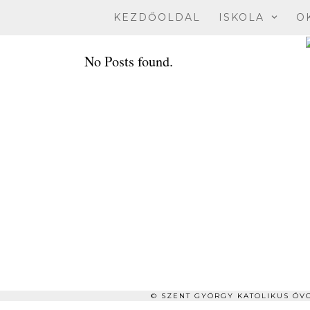
Skip
KEZDŐOLDAL
ISKOLA
O
to
content
No Posts found.
© SZENT GYÖRGY KATOLIKUS ÓVO