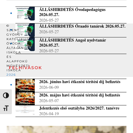
ÁLLÁSHIRDETÉS Óvodapedagógus
2026.05.27.
2026-05-27
ÁLLÁSHIRDETÉS Óraadó tanárok 2026.05.27.
©
SZENT
2026-05-27
GYÖRGY
ÁLLÁSHIRDETÉS Angol nyelvtanár
KATOLIKUS
ÓVODA,
2026.05.27.
ÁLTALÁNOS
2026-05-27
ISKOLA
ÉS
ALAPFOKÚ
MŰVÉSZETI
FELHÍVÁSOK
ISKOLA
2026
2026. június havi étkezési térítési díj befizetés
2026-06-09
2026. május havi étkezési térítési díj befizetés
Nagy kontraszt váltása
2026-05-07
Jelentkezés első osztályba 2026/2027. tanévre
Betűméret váltása
2026-04-19