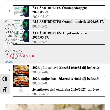
ÁLLÁSHIRDETÉS Óvodapedagógus
2026.05.27.
2026-05-27
ÁLLÁSHIRDETÉS Óraadó tanárok 2026.05.27.
©
SZENT
2026-05-27
GYÖRGY
ÁLLÁSHIRDETÉS Angol nyelvtanár
KATOLIKUS
ÓVODA,
2026.05.27.
ÁLTALÁNOS
2026-05-27
ISKOLA
ÉS
ALAPFOKÚ
MŰVÉSZETI
FELHÍVÁSOK
ISKOLA
2026
2026. június havi étkezési térítési díj befizetés
2026-06-09
2026. május havi étkezési térítési díj befizetés
Nagy kontraszt váltása
2026-05-07
Jelentkezés első osztályba 2026/2027. tanévre
Betűméret váltása
2026-04-19