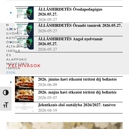
ÁLLÁSHIRDETÉS Óvodapedagógus
2026.05.27.
2026-05-27
ÁLLÁSHIRDETÉS Óraadó tanárok 2026.05.27.
©
SZENT
2026-05-27
GYÖRGY
ÁLLÁSHIRDETÉS Angol nyelvtanár
KATOLIKUS
ÓVODA,
2026.05.27.
ÁLTALÁNOS
2026-05-27
ISKOLA
ÉS
ALAPFOKÚ
MŰVÉSZETI
FELHÍVÁSOK
ISKOLA
2026
2026. június havi étkezési térítési díj befizetés
2026-06-09
2026. május havi étkezési térítési díj befizetés
Nagy kontraszt váltása
2026-05-07
Jelentkezés első osztályba 2026/2027. tanévre
Betűméret váltása
2026-04-19